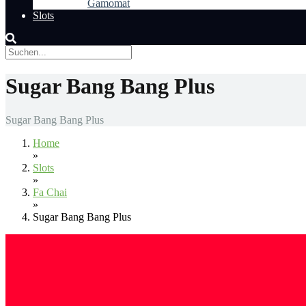
Gamomat
Slots
Sugar Bang Bang Plus
Sugar Bang Bang Plus
Home
»
Slots
»
Fa Chai
»
Sugar Bang Bang Plus