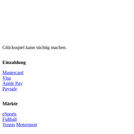
Glücksspiel kann süchtig machen.
Einzahlung
Mastercard
Visa
Apple Pay
Paysafe
Märkte
eSports
Fußball
Tennis
Motorsport