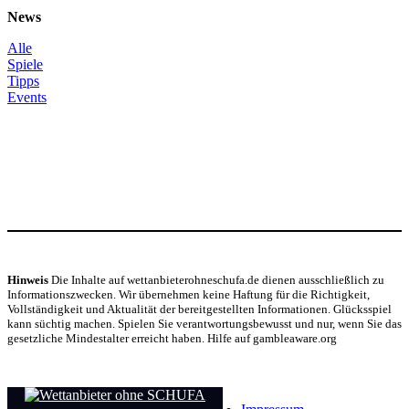
News
Alle
Spiele
Tipps
Events
Hinweis
Die Inhalte auf wettanbieterohneschufa.de dienen ausschließlich zu
Informationszwecken. Wir übernehmen keine Haftung für die Richtigkeit,
Vollständigkeit und Aktualität der bereitgestellten Informationen. Glücksspiel
kann süchtig machen. Spielen Sie verantwortungsbewusst und nur, wenn Sie das
gesetzliche Mindestalter erreicht haben. Hilfe auf gambleaware.org
© Copyright 2025