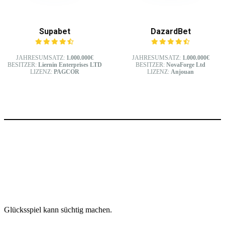
Supabet
DazardBet
JAHRESUMSATZ:
1.000.000€
JAHRESUMSATZ:
1.000.000€
BESITZER:
Liernin Enterprises LTD
BESITZER:
NovaForge Ltd
LIZENZ:
PAGCOR
LIZENZ:
Anjouan
Glücksspiel kann süchtig machen.