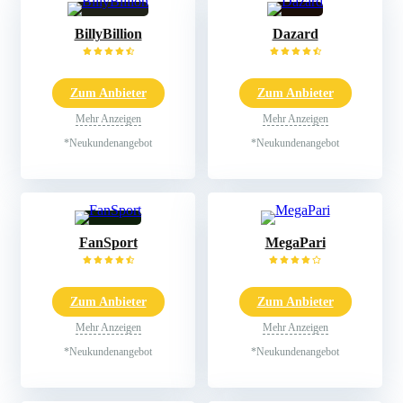
BillyBillion
Dazard
Zum Anbieter
Zum Anbieter
Mehr Anzeigen
Mehr Anzeigen
*Neukundenangebot
*Neukundenangebot
FanSport
MegaPari
Zum Anbieter
Zum Anbieter
Mehr Anzeigen
Mehr Anzeigen
*Neukundenangebot
*Neukundenangebot