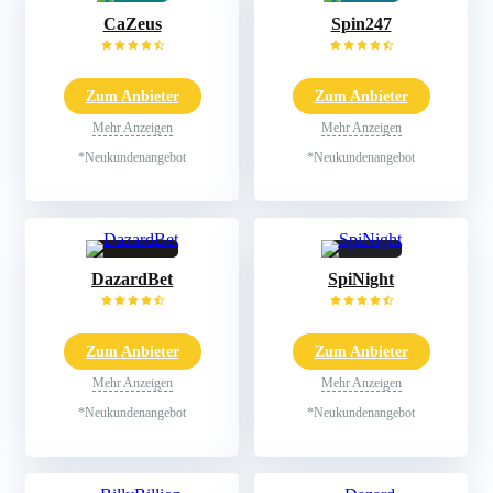
CaZeus
Spin247
Zum Anbieter
Zum Anbieter
Mehr Anzeigen
Mehr Anzeigen
*Neukundenangebot
*Neukundenangebot
DazardBet
SpiNight
Zum Anbieter
Zum Anbieter
Mehr Anzeigen
Mehr Anzeigen
*Neukundenangebot
*Neukundenangebot