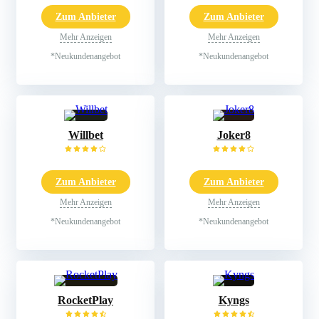
Zum Anbieter
Zum Anbieter
Mehr Anzeigen
Mehr Anzeigen
*Neukundenangebot
*Neukundenangebot
Willbet
Joker8
Zum Anbieter
Zum Anbieter
Mehr Anzeigen
Mehr Anzeigen
*Neukundenangebot
*Neukundenangebot
RocketPlay
Kyngs