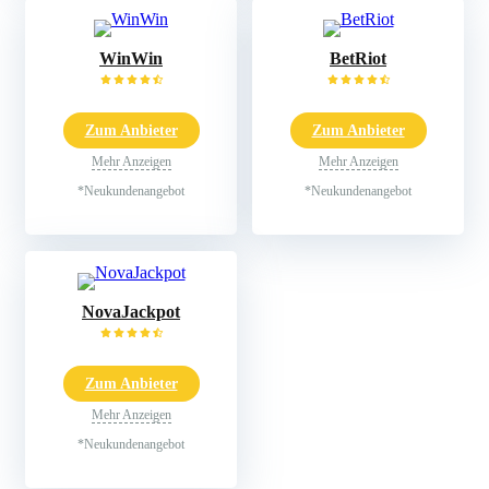
WinWin
BetRiot
Zum Anbieter
Zum Anbieter
Mehr Anzeigen
Mehr Anzeigen
*Neukundenangebot
*Neukundenangebot
NovaJackpot
Zum Anbieter
Mehr Anzeigen
*Neukundenangebot