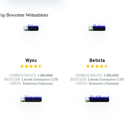
op Bewertete Wettanbieter
Wyns
Betista
JAHRESUMSATZ:
1.000.000€
JAHRESUMSATZ:
1.000.000€
BESITZER:
Liernin Enterprises LTD
BESITZER:
Liernin Enterprises LTD
LIZENZ:
Komoren (Anjouan)
LIZENZ:
Komoren (Anjouan)