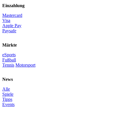
Einzahlung
Mastercard
Visa
Apple Pay
Paysafe
Märkte
eSports
Fußball
Tennis
Motorsport
News
Alle
Spiele
Tipps
Events