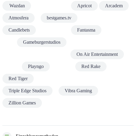
Wazdan
Apricot
Arcadem
Atmosfera
bestgames.tv
Candlebets
Fantasma
Gameburgerstudios
On Air Entertainment
Playngo
Red Rake
Red Tiger
Triple Edge Studios
Vibra Gaming
Zillion Games