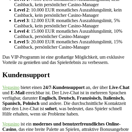
Cashback, kein persönlicher Casino-Manager
Level 2
: 10.000 EUR monatliches Auszahlungslimit, kein
Cashback, kein persönlicher Casino-Manager
Level 3
: 12.000 EUR monatliches Auszahlungslimit, 5%
Cashback, kein persönlicher Casino-Manager
Level 4
: 15.000 EUR monatliches Auszahlungslimit, 10%
Cashback, persönlicher Casino-Manager
Level 5
: 20.000 EUR monatliches Auszahlungslimit, 15%
Cashback, persönlicher Casino-Manager
Das VIP-Programm ist eine großartige Möglichkeit, um exklusive
Vorteile zu genießen und das Spielerlebnis zu verbessern.
Kundensupport
Vegasino
bietet einen
24/7-Kundensupport
an, der über
Live-Chat
und
E-Mail
erreichbar ist. Der Live-Chat ist in mehreren Sprachen
verfügbar, darunter
Englisch, Deutsch, Französisch, Italienisch,
Spanisch, Polnisch
und andere. Die durchschnittliche Kontaktzeit
über den Live-Chat ist
sofort
, was bedeutet, dass Spieler schnell
Hilfe erhalten, wenn sie Probleme haben.
Vegasino
ist ein
modernes und benutzerfreundliches Online-
Casino
, das eine breite Palette an Spielen, attraktive Bonusangebote