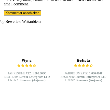
time I comment.
op Bewertete Wettanbieter
Wyns
Betista
JAHRESUMSATZ:
1.000.000€
JAHRESUMSATZ:
1.000.000€
BESITZER:
Liernin Enterprises LTD
BESITZER:
Liernin Enterprises LTD
LIZENZ:
Komoren (Anjouan)
LIZENZ:
Komoren (Anjouan)