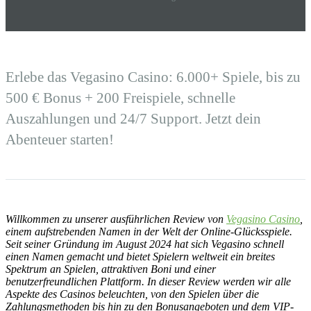
Erlebe das Vegasino Casino: 6.000+ Spiele, bis zu
500 € Bonus + 200 Freispiele, schnelle
Auszahlungen und 24/7 Support. Jetzt dein
Abenteuer starten!
Willkommen zu unserer ausführlichen Review von
Vegasino Casino
,
einem aufstrebenden Namen in der Welt der Online-Glücksspiele.
Seit seiner Gründung im August 2024 hat sich Vegasino schnell
einen Namen gemacht und bietet Spielern weltweit ein breites
Spektrum an Spielen, attraktiven Boni und einer
benutzerfreundlichen Plattform. In dieser Review werden wir alle
Aspekte des Casinos beleuchten, von den Spielen über die
Zahlungsmethoden bis hin zu den Bonusangeboten und dem VIP-