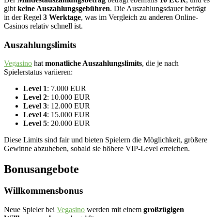
gibt
keine Auszahlungsgebühren
. Die Auszahlungsdauer beträgt
in der Regel
3 Werktage
, was im Vergleich zu anderen Online-
Casinos relativ schnell ist.
Auszahlungslimits
Vegasino
hat
monatliche Auszahlungslimits
, die je nach
Spielerstatus variieren:
Level 1
: 7.000 EUR
Level 2
: 10.000 EUR
Level 3
: 12.000 EUR
Level 4
: 15.000 EUR
Level 5
: 20.000 EUR
Diese Limits sind fair und bieten Spielern die Möglichkeit, größere
Gewinne abzuheben, sobald sie höhere VIP-Level erreichen.
Bonusangebote
Willkommensbonus
Neue Spieler bei
Vegasino
werden mit einem
großzügigen