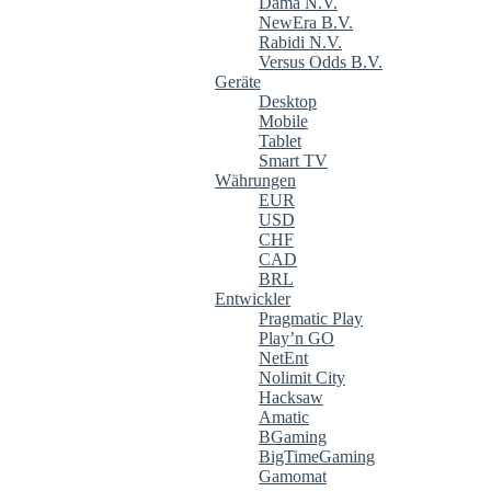
Dama N.V.
NewEra B.V.
Rabidi N.V.
Versus Odds B.V.
Geräte
Desktop
Mobile
Tablet
Smart TV
Währungen
EUR
USD
CHF
CAD
BRL
Entwickler
Pragmatic Play
Play’n GO
NetEnt
Nolimit City
Hacksaw
Amatic
BGaming
BigTimeGaming
Gamomat