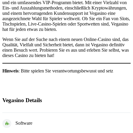
und ein umfassendes VIP-Programm bietet. Mit einer Vielzahl von
Ein- und Auszahlungsmethoden, einschließlich Kryptowährungen,
und einem hervorragenden Kundensupport ist Vegasino eine
ausgezeichnete Wahl für Spieler weltweit. Ob Sie ein Fan von Slots,
Tischspielen, Live-Casino-Spielen oder Sportwetten sind, Vegasino
hat für jeden etwas zu bieten.
Wenn Sie auf der Suche nach einem neuen Online-Casino sind, das
Qualität, Vielfalt und Sicherheit bietet, dann ist Vegasino definitiv
einen Besuch wert. Probieren Sie es aus und erleben Sie selbst, was
dieses Casino zu bieten hat!
Hinweis
: Bitte spielen Sie verantwortungsbewusst und setz
Vegasino Details
Software