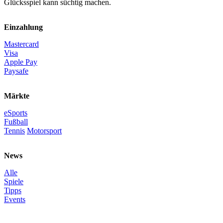
Glücksspiel kann süchtig machen.
Einzahlung
Mastercard
Visa
Apple Pay
Paysafe
Märkte
eSports
Fußball
Tennis
Motorsport
News
Alle
Spiele
Tipps
Events