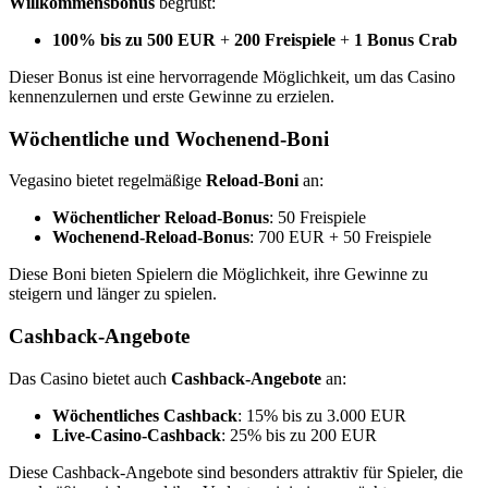
Willkommensbonus
begrüßt:
100% bis zu 500 EUR
+
200 Freispiele
+
1 Bonus Crab
Dieser Bonus ist eine hervorragende Möglichkeit, um das Casino
kennenzulernen und erste Gewinne zu erzielen.
Wöchentliche und Wochenend-Boni
Vegasino bietet regelmäßige
Reload-Boni
an:
Wöchentlicher Reload-Bonus
: 50 Freispiele
Wochenend-Reload-Bonus
: 700 EUR + 50 Freispiele
Diese Boni bieten Spielern die Möglichkeit, ihre Gewinne zu
steigern und länger zu spielen.
Cashback-Angebote
Das Casino bietet auch
Cashback-Angebote
an:
Wöchentliches Cashback
: 15% bis zu 3.000 EUR
Live-Casino-Cashback
: 25% bis zu 200 EUR
Diese Cashback-Angebote sind besonders attraktiv für Spieler, die