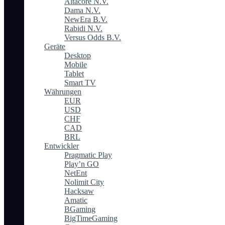
Altacore N.V.
Dama N.V.
NewEra B.V.
Rabidi N.V.
Versus Odds B.V.
Geräte
Desktop
Mobile
Tablet
Smart TV
Währungen
EUR
USD
CHF
CAD
BRL
Entwickler
Pragmatic Play
Play’n GO
NetEnt
Nolimit City
Hacksaw
Amatic
BGaming
BigTimeGaming