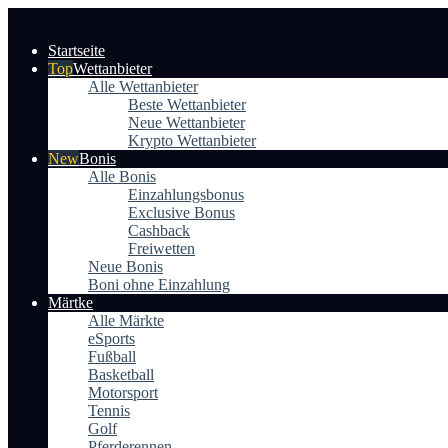
Startseite
Wettanbieter
Alle Wettanbieter
Beste Wettanbieter
Neue Wettanbieter
Krypto Wettanbieter
Bonis
Alle Bonis
Einzahlungsbonus
Exclusive Bonus
Cashback
Freiwetten
Neue Bonis
Boni ohne Einzahlung
Märtke
Alle Märkte
eSports
Fußball
Basketball
Motorsport
Tennis
Golf
Pferderennen