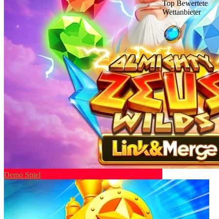
Top Bewertete
Wettanbieter
Demo Spiel