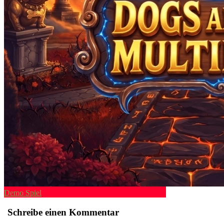
Demo Spiel
Schreibe einen Kommentar