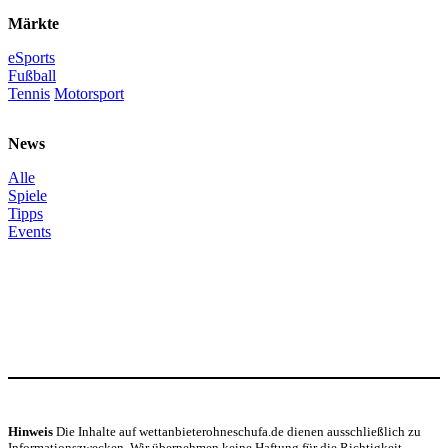
Märkte
eSports
Fußball
Tennis
Motorsport
News
Alle
Spiele
Tipps
Events
Hinweis
Die Inhalte auf wettanbieterohneschufa.de dienen ausschließlich zu
Informationszwecken. Wir übernehmen keine Haftung für die Richtigkeit,