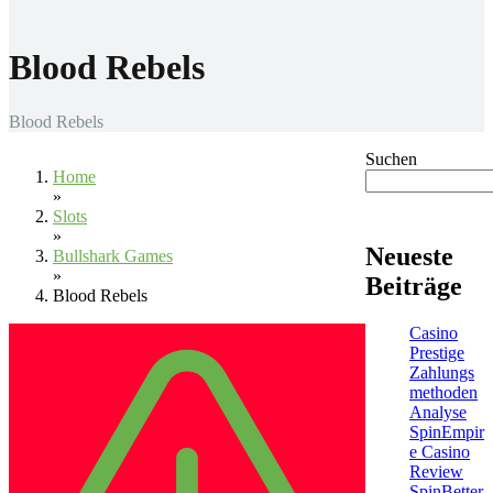
Slots
Blood Rebels
Blood Rebels
Suchen
Home
»
Slots
»
Neueste
Bullshark Games
»
Beiträge
Blood Rebels
Casino
Prestige
Zahlungs
methoden
Analyse
SpinEmpir
e Casino
Review
SpinBetter