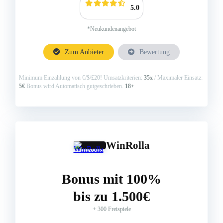
5.0
*Neukundenangebot
Zum Anbieter
Bewertung
Minimum Einzahlung von €/$/£20! Umsatzkriterien:
35x
/ Maximaler Einsatz:
5€
Bonus wird Automatisch gutgeschrieben.
18+
WinRolla
Bonus mit 100%
bis zu 1.500€
+ 300 Freispiele