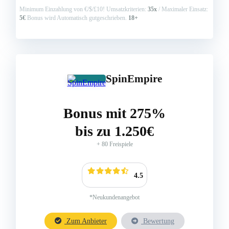
Minimum Einzahlung von €/$/£10! Umsatzkriterien:
35x
/ Maximaler Einsatz:
5€
Bonus wird Automatisch gutgeschrieben.
18+
SpinEmpire
Bonus mit 275%
bis zu 1.250€
+ 80 Freispiele
4.5
*Neukundenangebot
Zum Anbieter
Bewertung