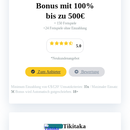
Bonus mit 100%
bis zu 500€
+ 150 Freispiele
+24 Freispiele ohne Einzahlung
5.0
*Neukundenangebot
Zum Anbieter
Bewertung
Minimum Einzahlung von €/$/£20! Umsatzkriterien:
35x
/ Maximaler Einsatz:
5€
Bonus wird Automatisch gutgeschrieben.
18+
Tikitaka