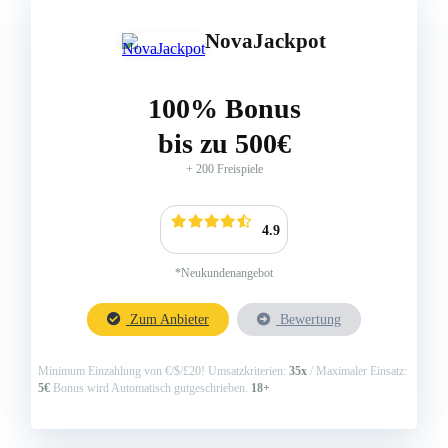
NovaJackpot
100% Bonus
bis zu 500€
+ 200 Freispiele
4.9
*Neukundenangebot
Zum Anbieter
Bewertung
Minimum Einzahlung von €/$/£20! Umsatzkriterien:
35x
/ Maximaler Einsatz:
5€
Bonus wird Automatisch gutgeschrieben.
18+