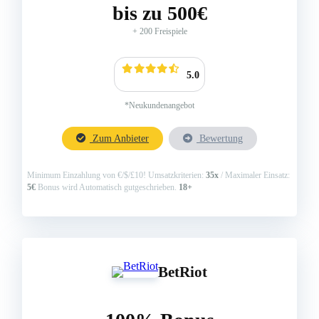
bis zu 500€
+ 200 Freispiele
5.0
*Neukundenangebot
Zum Anbieter
Bewertung
Minimum Einzahlung von €/$/£10! Umsatzkriterien:
35x
/ Maximaler Einsatz:
5€
Bonus wird Automatisch gutgeschrieben.
18+
BetRiot