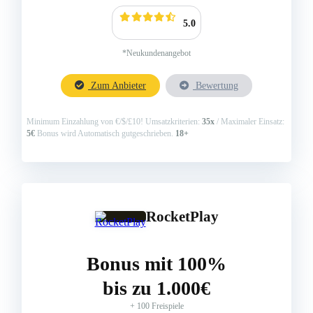
5.0
*Neukundenangebot
Zum Anbieter
Bewertung
Minimum Einzahlung von €/$/£10! Umsatzkriterien:
35x
/ Maximaler Einsatz:
5€
Bonus wird Automatisch gutgeschrieben.
18+
RocketPlay
Bonus mit 100%
bis zu 1.000€
+ 100 Freispiele