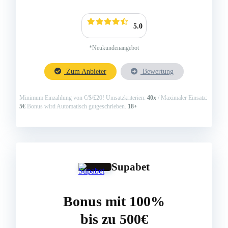
5.0
*Neukundenangebot
Zum Anbieter
Bewertung
Minimum Einzahlung von €/$/£20! Umsatzkriterien:
40x
/ Maximaler Einsatz:
5€
Bonus wird Automatisch gutgeschrieben.
18+
Supabet
Bonus mit 100%
bis zu 500€