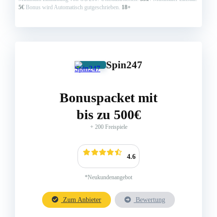
5€
Bonus wird Automatisch gutgeschrieben.
18+
Spin247
Bonuspacket mit
bis zu 500€
+ 200 Freispiele
4.6
*Neukundenangebot
Zum Anbieter
Bewertung