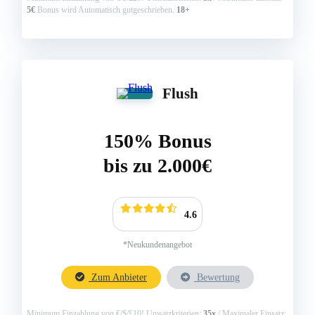
5€
Bonus wird Automatisch gutgeschrieben.
18+
Flush
150% Bonus
bis zu 2.000€
4.6
*Neukundenangebot
Zum Anbieter
Bewertung
Minimum Einzahlung von €/$/£10! Umsatzkriterien:
35x
/ Maximaler Einsatz: