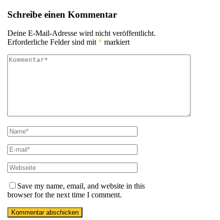
Schreibe einen Kommentar
Deine E-Mail-Adresse wird nicht veröffentlicht.
Erforderliche Felder sind mit
*
markiert
Save my name, email, and website in this
browser for the next time I comment.