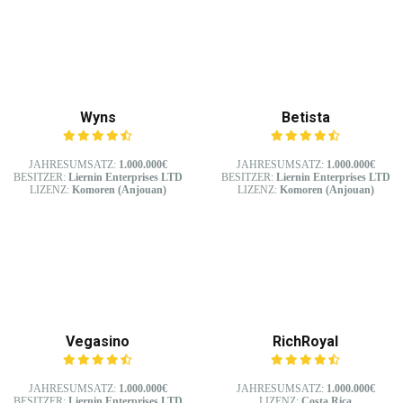
Wyns
Betista
JAHRESUMSATZ:
1.000.000€
JAHRESUMSATZ:
1.000.000€
BESITZER:
Liernin Enterprises LTD
BESITZER:
Liernin Enterprises LTD
LIZENZ:
Komoren (Anjouan)
LIZENZ:
Komoren (Anjouan)
Vegasino
RichRoyal
JAHRESUMSATZ:
1.000.000€
JAHRESUMSATZ:
1.000.000€
BESITZER:
Liernin Enterprises LTD
LIZENZ:
Costa Rica