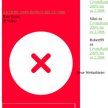
CryptoRush
200% bis
zu 2.500€
AKTION: 100% BONUS BIS ZU 500€
Rate Game
Silizi
zu
(
0
Votes)
CryptoRush
200% bis
zu 2.500€
Robert99
zu
CryptoRush
200% bis
zu 2.500€
Neue Wettanbieter