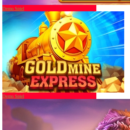
Demo Spiel
Demo Spiel