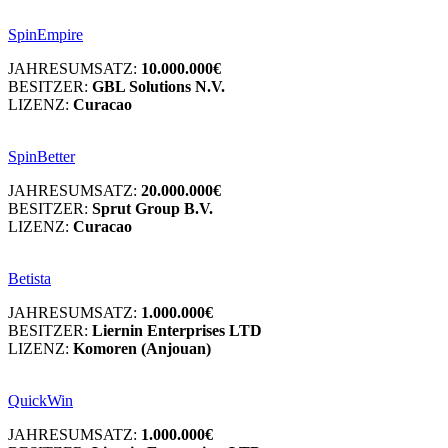
SpinEmpire
JAHRESUMSATZ:
10.000.000€
BESITZER:
GBL Solutions N.V.
LIZENZ:
Curacao
SpinBetter
JAHRESUMSATZ:
20.000.000€
BESITZER:
Sprut Group B.V.
LIZENZ:
Curacao
Betista
JAHRESUMSATZ:
1.000.000€
BESITZER:
Liernin Enterprises LTD
LIZENZ:
Komoren (Anjouan)
QuickWin
JAHRESUMSATZ:
1.000.000€