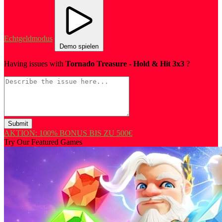
Echtgeldmodus
Demo spielen
Having issues with
Tornado Treasure - Hold & Hit 3x3
?
Submit
AKTION: 100% BONUS BIS ZU 500€
Try Our Featured Games