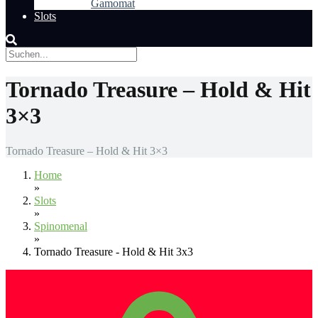
Gamomat
Slots
Tornado Treasure – Hold & Hit
3×3
Tornado Treasure – Hold & Hit 3×3
Home
»
Slots
»
Spinomenal
»
Tornado Treasure - Hold & Hit 3x3