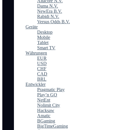
Altacore N.V.
Dama N.V.
NewEra B.V.
Rabidi N.V.
Versus Odds B.V.
Geräte
Desktop
Mobile
Tablet
Smart TV
Währungen
EUR
USD
CHF
CAD
BRL
Entwickler
Pragmatic Play
Play’n GO
NetEnt
Nolimit City
Hacksaw
Amatic
BGaming
BigTimeGaming