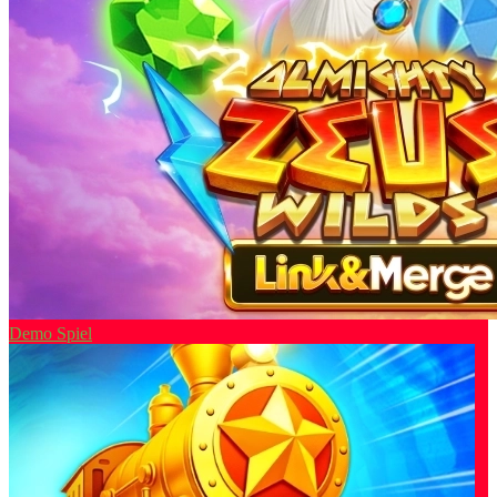
Demo Spiel