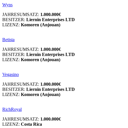
Wyns
JAHRESUMSATZ:
1.000.000€
BESITZER:
Liernin Enterprises LTD
LIZENZ:
Komoren (Anjouan)
Betista
JAHRESUMSATZ:
1.000.000€
BESITZER:
Liernin Enterprises LTD
LIZENZ:
Komoren (Anjouan)
Vegasino
JAHRESUMSATZ:
1.000.000€
BESITZER:
Liernin Enterprises LTD
LIZENZ:
Komoren (Anjouan)
RichRoyal
JAHRESUMSATZ:
1.000.000€
LIZENZ:
Costa Rica