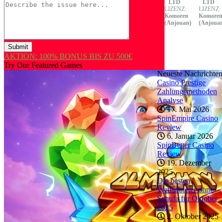
LTD
LTD
LIZENZ:
LIZENZ:
Komoren
Komore
(Anjouan)
(Anjoua
Submit
AKTION: 100% BONUS BIS ZU 500€
Try Our Featured Games
Neueste Nachrichte
Casino Prestige
Zahlungsmethoden
Analyse
17. Mai 2026
SpinEmpire Casino
Review
6. Januar 2026
SpinBetter Casino
Review
19. Dezember
2025
Die besten
Wettanbieter ohne
Schufa für Oktober
2025
2. Oktober 2025