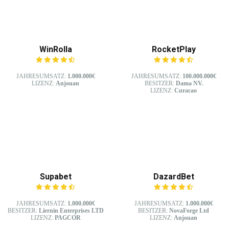
WinRolla
RocketPlay
JAHRESUMSATZ:
1.000.000€
JAHRESUMSATZ:
100.000.000€
LIZENZ:
Anjouan
BESITZER:
Dama NV.
LIZENZ:
Curacao
Supabet
DazardBet
JAHRESUMSATZ:
1.000.000€
JAHRESUMSATZ:
1.000.000€
BESITZER:
Liernin Enterprises LTD
BESITZER:
NovaForge Ltd
LIZENZ:
PAGCOR
LIZENZ:
Anjouan