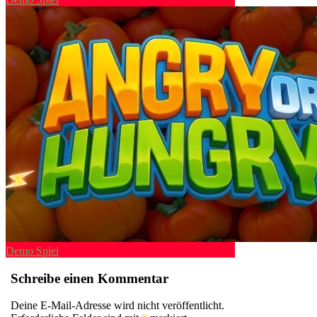
Demo Spiel
Schreibe einen Kommentar
Deine E-Mail-Adresse wird nicht veröffentlicht.