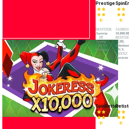
Prestige
SpinE
BESITZER:
JAHRES
Aurevia
10.000.0
IT
BESITZE
Group
GBL
LIZENZ:
Solution
Curacao
N.V.
LIZENZ:
Curacao
SpinBetter
Betist