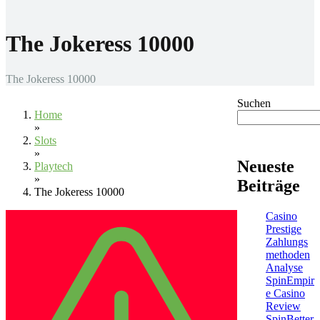
Slots
The Jokeress 10000
The Jokeress 10000
Suchen
Home
»
Slots
»
Neueste
Playtech
»
Beiträge
The Jokeress 10000
Casino
Prestige
Zahlungs
methoden
Analyse
SpinEmpir
e Casino
Review
SpinBetter