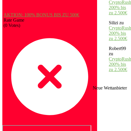
CryptoRush
200% bis
zu 2.500€
AKTION: 100% BONUS BIS ZU 500€
Rate Game
Silizi
zu
(
0
Votes)
CryptoRush
200% bis
zu 2.500€
Robert99
zu
CryptoRush
200% bis
zu 2.500€
Neue Wettanbieter