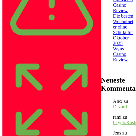
Casino
Review
Die besten
Wettanbiet
er ohne
Schufa für
Oktober
2025
Wyns
Casino
Review
Neueste
Kommenta
Alex
zu
Dazard
rami
zu
CryptoRus
Jens
zu