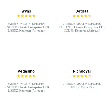
Wyns
Betista
JAHRESUMSATZ:
1.000.000€
JAHRESUMSATZ:
1.000.000€
BESITZER:
Liernin Enterprises LTD
BESITZER:
Liernin Enterprises LTD
LIZENZ:
Komoren (Anjouan)
LIZENZ:
Komoren (Anjouan)
Vegasino
RichRoyal
JAHRESUMSATZ:
1.000.000€
JAHRESUMSATZ:
1.000.000€
BESITZER:
Liernin Enterprises LTD
LIZENZ:
Costa Rica
LIZENZ:
Komoren (Anjouan)