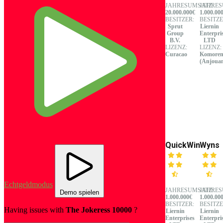
JAHRESUMSATZ:
JAHRES
20.000.000€
1.000.00
BESITZER:
BESITZE
Sprut
Liernin
Group
Enterpri
B.V.
LTD
LIZENZ:
LIZENZ:
Curacao
Komore
(Anjoua
QuickWin
Wyns
Echtgeldmodus
JAHRESUMSATZ:
JAHRES
Demo spielen
1.000.000€
1.000.00
BESITZER:
BESITZE
Having issues with
The Jokeress 10000
?
Liernin
Liernin
Enterprises
Enterpri