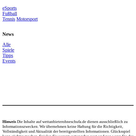
eSports
Fußball
Tennis
Motorsport
News
Alle
Spiele
Tipps
Events
Hinweis
Die Inhalte auf wettanbieterohneschufa.de dienen ausschließlich zu
Informationszwecken. Wir übernehmen keine Haftung für die Richtigkeit,
Vollständigkeit und Aktualität der bereitgestellten Informationen. Glücksspiel