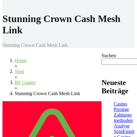
Slots
Stunning Crown Cash Mesh
Link
Stunning Crown Cash Mesh Link
Suchen
Home
»
Slots
»
Neueste
BF Games
»
Beiträge
Stunning Crown Cash Mesh Link
Casino
Prestige
Zahlungs
methoden
Analyse
SpinEmpir
e Casino