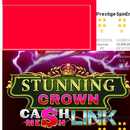
Prestige
SpinE
BESITZER:
JAHRES
Aurevia
10.000.0
IT
BESITZE
Group
GBL
LIZENZ:
Solution
Curacao
N.V.
LIZENZ:
Curacao
SpinBetter
Betist