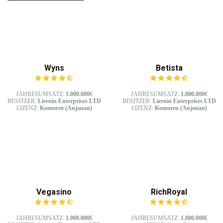
Wyns
Betista
JAHRESUMSATZ:
1.000.000€
JAHRESUMSATZ:
1.000.000€
BESITZER:
Liernin Enterprises LTD
BESITZER:
Liernin Enterprises LTD
LIZENZ:
Komoren (Anjouan)
LIZENZ:
Komoren (Anjouan)
Vegasino
RichRoyal
JAHRESUMSATZ:
1.000.000€
JAHRESUMSATZ:
1.000.000€