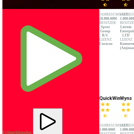
JAHRESUMSATZ:
JAHRES
20.000.000€
1.000.00
BESITZER:
BESITZE
Sprut
Liernin
Group
Enterpri
B.V.
LTD
LIZENZ:
LIZENZ:
Curacao
Komore
(Anjoua
QuickWin
Wyns
JAHRESUMSATZ:
JAHRES
1.000.000€
1.000.00
Echtgeldmodus
BESITZER:
BESITZE