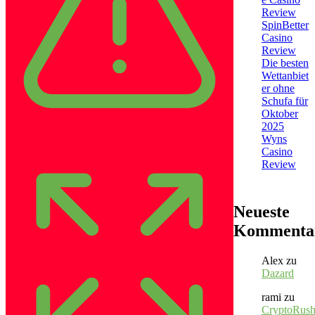
Review
SpinBetter
Casino
Review
Die besten
Wettanbiet
er ohne
Schufa für
Oktober
2025
Wyns
Casino
Review
Neueste
Kommenta
Alex
zu
Dazard
rami
zu
CryptoRus