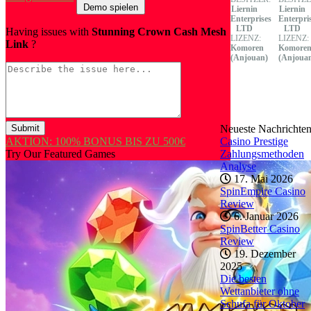
Demo spielen
Liernin
Liernin
Enterprises
Enterpri
LTD
LTD
Having issues with
Stunning Crown Cash Mesh
LIZENZ:
LIZENZ:
Link
?
Komoren
Komore
(Anjouan)
(Anjoua
Neueste Nachrichte
Submit
Casino Prestige
AKTION: 100% BONUS BIS ZU 500€
Zahlungsmethoden
Try Our Featured Games
Analyse
17. Mai 2026
SpinEmpire Casino
Review
6. Januar 2026
SpinBetter Casino
Review
19. Dezember
2025
Die besten
Wettanbieter ohne
Schufa für Oktober