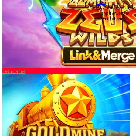
2025
2. Oktober 2025
Top Bewertete
Wettanbieter
Demo Spiel