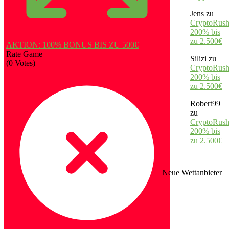
Jens
zu
CryptoRush
200% bis
zu 2.500€
AKTION: 100% BONUS BIS ZU 500€
Rate Game
Silizi
zu
(
0
Votes)
CryptoRush
200% bis
zu 2.500€
Robert99
zu
CryptoRush
200% bis
zu 2.500€
Neue Wettanbieter