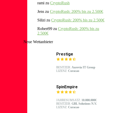
rami
zu
CryptoRush
Jens
zu
CryptoRush: 200% bis zu 2.500€
Silizi
zu
CryptoRush: 200% bis zu 2.500€
Robert99
zu
CryptoRush: 200% bis zu
2.500€
Neue Wettanbieter
Prestige
BESITZER:
Aurevia IT Group
LIZENZ:
Curacao
SpinEmpire
JAHRESUMSATZ:
10.000.000€
BESITZER:
GBL Solutions N.V.
LIZENZ:
Curacao