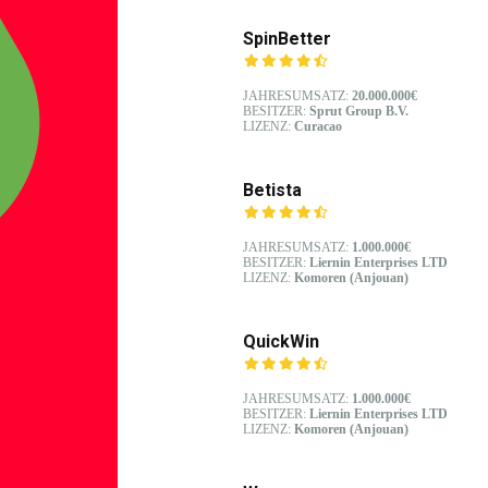
SpinBetter
JAHRESUMSATZ:
20.000.000€
BESITZER:
Sprut Group B.V.
LIZENZ:
Curacao
Betista
JAHRESUMSATZ:
1.000.000€
BESITZER:
Liernin Enterprises LTD
LIZENZ:
Komoren (Anjouan)
QuickWin
JAHRESUMSATZ:
1.000.000€
BESITZER:
Liernin Enterprises LTD
LIZENZ:
Komoren (Anjouan)