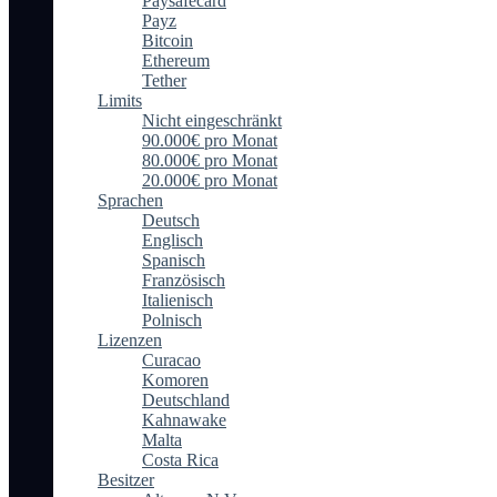
Paysafecard
Payz
Bitcoin
Ethereum
Tether
Limits
Nicht eingeschränkt
90.000€ pro Monat
80.000€ pro Monat
20.000€ pro Monat
Sprachen
Deutsch
Englisch
Spanisch
Französisch
Italienisch
Polnisch
Lizenzen
Curacao
Komoren
Deutschland
Kahnawake
Malta
Costa Rica
Besitzer