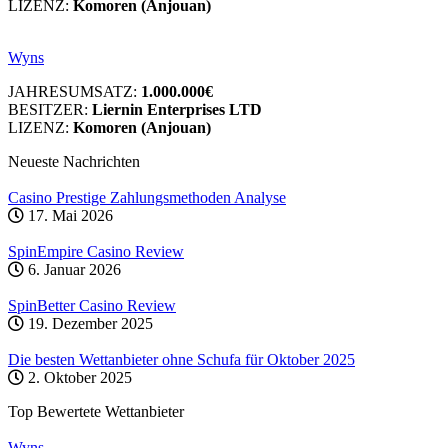
LIZENZ:
Komoren (Anjouan)
Wyns
JAHRESUMSATZ:
1.000.000€
BESITZER:
Liernin Enterprises LTD
LIZENZ:
Komoren (Anjouan)
Neueste Nachrichten
Casino Prestige Zahlungsmethoden Analyse
17. Mai 2026
SpinEmpire Casino Review
6. Januar 2026
SpinBetter Casino Review
19. Dezember 2025
Die besten Wettanbieter ohne Schufa für Oktober 2025
2. Oktober 2025
Top Bewertete Wettanbieter
Wyns