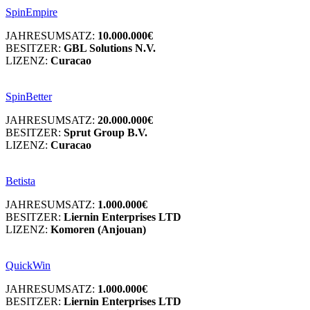
SpinEmpire
JAHRESUMSATZ:
10.000.000€
BESITZER:
GBL Solutions N.V.
LIZENZ:
Curacao
SpinBetter
JAHRESUMSATZ:
20.000.000€
BESITZER:
Sprut Group B.V.
LIZENZ:
Curacao
Betista
JAHRESUMSATZ:
1.000.000€
BESITZER:
Liernin Enterprises LTD
LIZENZ:
Komoren (Anjouan)
QuickWin
JAHRESUMSATZ:
1.000.000€
BESITZER:
Liernin Enterprises LTD