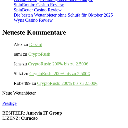
SpinEmpire Casino Review
SpinBetter Casino Review
Die besten Wettanbieter ohne Schufa für Oktober 2025
Wyns Casino Review
Neueste Kommentare
Alex
zu
Dazard
rami
zu
CryptoRush
Jens
zu
CryptoRush: 200% bis zu 2.500€
Silizi
zu
CryptoRush: 200% bis zu 2.500€
Robert99
zu
CryptoRush: 200% bis zu 2.500€
Neue Wettanbieter
Prestige
BESITZER:
Aurevia IT Group
LIZENZ:
Curacao