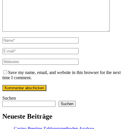
Save my name, email, and website in this browser for the next
time I comment.
Suchen
Suchen
Neueste Beiträge
Casino Prestige Zahlungsmethoden Analyse