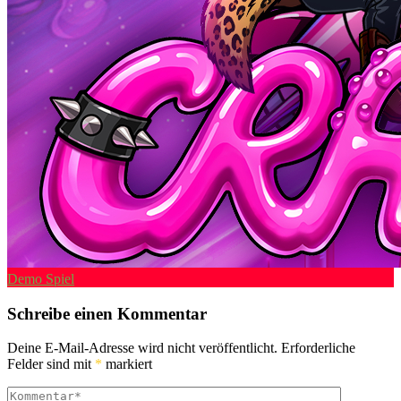
Demo Spiel
Schreibe einen Kommentar
Deine E-Mail-Adresse wird nicht veröffentlicht.
Erforderliche
Felder sind mit
*
markiert