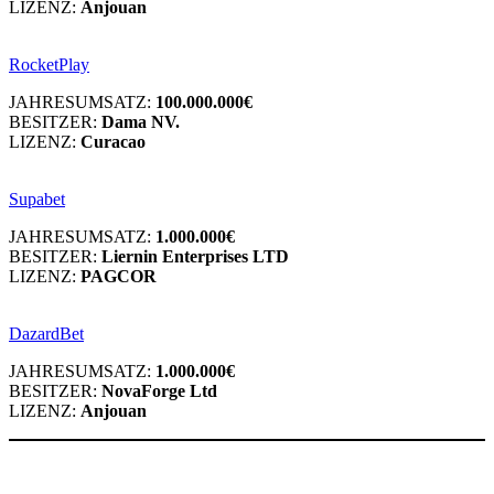
LIZENZ:
Anjouan
RocketPlay
JAHRESUMSATZ:
100.000.000€
BESITZER:
Dama NV.
LIZENZ:
Curacao
Supabet
JAHRESUMSATZ:
1.000.000€
BESITZER:
Liernin Enterprises LTD
LIZENZ:
PAGCOR
DazardBet
JAHRESUMSATZ:
1.000.000€
BESITZER:
NovaForge Ltd
LIZENZ:
Anjouan