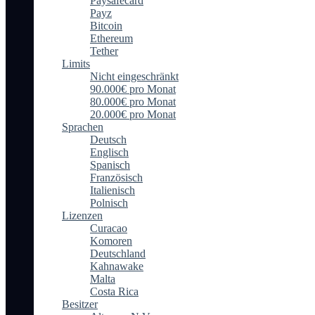
Paysafecard
Payz
Bitcoin
Ethereum
Tether
Limits
Nicht eingeschränkt
90.000€ pro Monat
80.000€ pro Monat
20.000€ pro Monat
Sprachen
Deutsch
Englisch
Spanisch
Französisch
Italienisch
Polnisch
Lizenzen
Curacao
Komoren
Deutschland
Kahnawake
Malta
Costa Rica
Besitzer