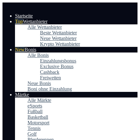
Startseite
Wettanbieter
Alle Wettanbieter
Beste Wettanbieter
Neue Wettanbieter
Krypto Wettanbieter
Bonis
Alle Bonis
Einzahlungsbonus
Exclusive Bonus
Cashback
Freiwetten
Neue Bonis
Boni ohne Einzahlung
Märtke
Alle Märkte
eSports
Fußball
Basketball
Motorsport
Tennis
Golf
Pferderennen