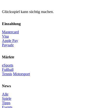
Glücksspiel kann süchtig machen.
Einzahlung
Mastercard
Visa
Apple Pay
Paysafe
Märkte
eSports
Fußball
Tennis
Motorsport
News
Alle
Spiele
Tipps
Events