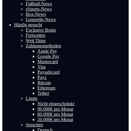
Fußball-News
eSports-News
Box-News
Generelle-News
Häufig gesucht
Exclusive Bonis
Freiwetten
Wett Tipps
Zahlungsmethoden
Apple Pay
Google Pay
Mastercard
Visa
Paysafecard
Payz
Bitcoin
Ethereum
Tether
Limits
Nicht eingeschränkt
90.000€ pro Monat
80.000€ pro Monat
20.000€ pro Monat
Sprachen
Deutsch