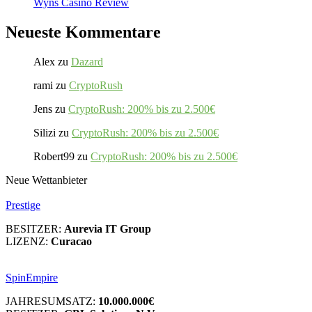
Wyns Casino Review
Neueste Kommentare
Alex
zu
Dazard
rami
zu
CryptoRush
Jens
zu
CryptoRush: 200% bis zu 2.500€
Silizi
zu
CryptoRush: 200% bis zu 2.500€
Robert99
zu
CryptoRush: 200% bis zu 2.500€
Neue Wettanbieter
Prestige
BESITZER:
Aurevia IT Group
LIZENZ:
Curacao
SpinEmpire
JAHRESUMSATZ:
10.000.000€