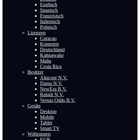
Englisch
Spanisch
Französisch
Italienisch
Polnisch
Lizenzen
Curacao
Komoren
Deutschland
Kahnawake
Malta
Costa Rica
Besitzer
Altacore N.V.
Dama N.V.
NewEra B.V.
Rabidi N.V.
Versus Odds B.V.
Geräte
Desktop
Mobile
Tablet
Smart TV
Währungen
EUR