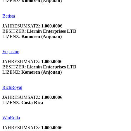
LIZENZ:
Komoren (Anjouan)
Betista
JAHRESUMSATZ:
1.000.000€
BESITZER:
Liernin Enterprises LTD
LIZENZ:
Komoren (Anjouan)
Vegasino
JAHRESUMSATZ:
1.000.000€
BESITZER:
Liernin Enterprises LTD
LIZENZ:
Komoren (Anjouan)
RichRoyal
JAHRESUMSATZ:
1.000.000€
LIZENZ:
Costa Rica
WinRolla
JAHRESUMSATZ:
1.000.000€