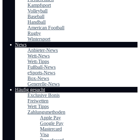
Kampfsport
Volleyball
Baseball
Handball
American Football
Rugby
Wintersport
News
Anbieter-News
Wett-News
Wett-Tipps
Fußball-News
eSports-News
Box-News
Generelle-News
Häufig gesucht
Exclusive Bonis
Freiwetten
Wett Tipps
Zahlungsmethoden
Apple Pay
Google Pay
Mastercard
Visa