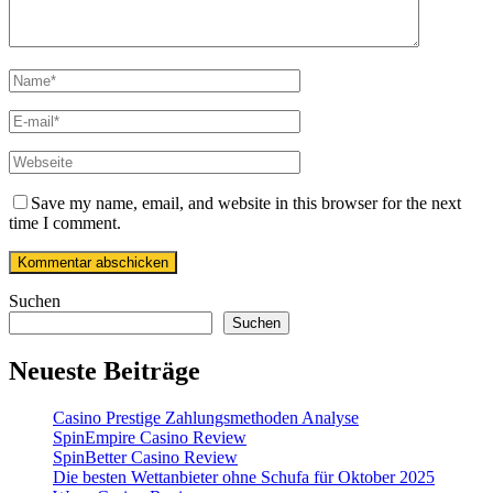
Save my name, email, and website in this browser for the next
time I comment.
Suchen
Suchen
Neueste Beiträge
Casino Prestige Zahlungsmethoden Analyse
SpinEmpire Casino Review
SpinBetter Casino Review
Die besten Wettanbieter ohne Schufa für Oktober 2025