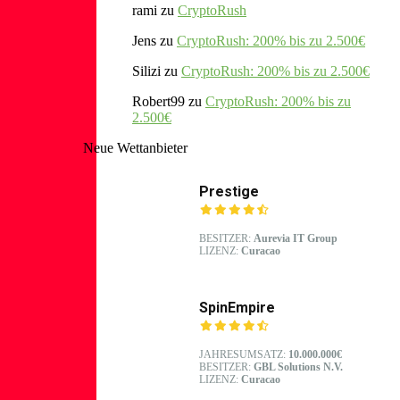
rami
zu
CryptoRush
Jens
zu
CryptoRush: 200% bis zu 2.500€
Silizi
zu
CryptoRush: 200% bis zu 2.500€
Robert99
zu
CryptoRush: 200% bis zu
2.500€
Neue Wettanbieter
Prestige
BESITZER:
Aurevia IT Group
LIZENZ:
Curacao
SpinEmpire
JAHRESUMSATZ:
10.000.000€
BESITZER:
GBL Solutions N.V.
LIZENZ:
Curacao