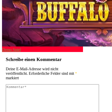
Demo Spiel
Schreibe einen Kommentar
Deine E-Mail-Adresse wird nicht
veröffentlicht.
Erforderliche Felder sind mit
*
markiert