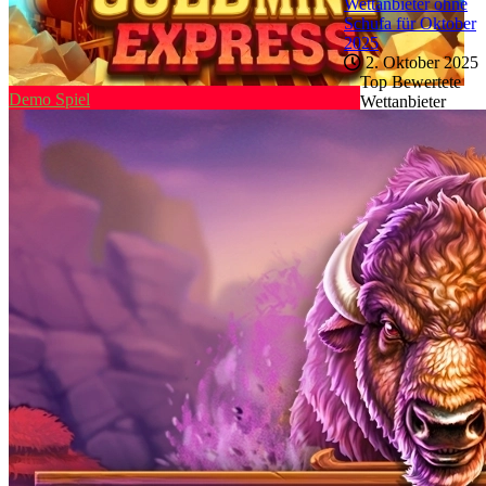
Wettanbieter ohne
Schufa für Oktober
2025
2. Oktober 2025
Top Bewertete
Demo Spiel
Wettanbieter