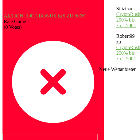
Silizi
zu
CryptoRush
AKTION: 100% BONUS BIS ZU 500€
200% bis
Rate Game
zu 2.500€
(
0
Votes)
Robert99
zu
CryptoRush
200% bis
zu 2.500€
Neue Wettanbieter