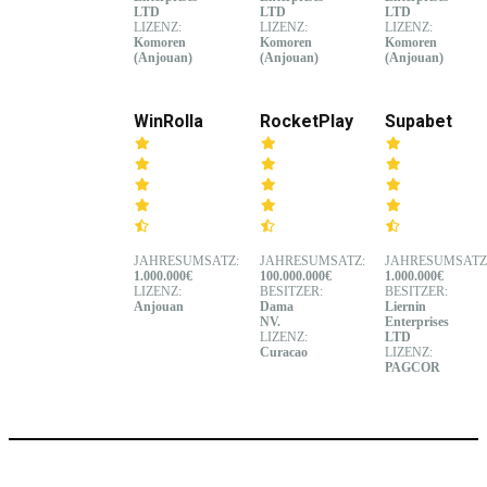
LTD
LTD
LTD
LIZENZ:
LIZENZ:
LIZENZ:
Komoren
Komoren
Komoren
(Anjouan)
(Anjouan)
(Anjouan)
WinRolla
RocketPlay
Supabet
JAHRESUMSATZ:
JAHRESUMSATZ:
JAHRESUMSATZ
1.000.000€
100.000.000€
1.000.000€
LIZENZ:
BESITZER:
BESITZER:
Anjouan
Dama
Liernin
NV.
Enterprises
LIZENZ:
LTD
Curacao
LIZENZ:
PAGCOR