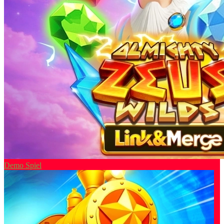
Demo Spiel