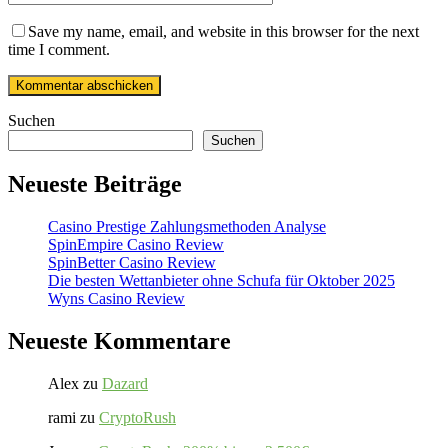
Save my name, email, and website in this browser for the next
time I comment.
Suchen
Suchen
Neueste Beiträge
Casino Prestige Zahlungsmethoden Analyse
SpinEmpire Casino Review
SpinBetter Casino Review
Die besten Wettanbieter ohne Schufa für Oktober 2025
Wyns Casino Review
Neueste Kommentare
Alex
zu
Dazard
rami
zu
CryptoRush