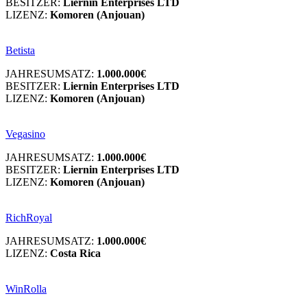
BESITZER:
Liernin Enterprises LTD
LIZENZ:
Komoren (Anjouan)
Betista
JAHRESUMSATZ:
1.000.000€
BESITZER:
Liernin Enterprises LTD
LIZENZ:
Komoren (Anjouan)
Vegasino
JAHRESUMSATZ:
1.000.000€
BESITZER:
Liernin Enterprises LTD
LIZENZ:
Komoren (Anjouan)
RichRoyal
JAHRESUMSATZ:
1.000.000€
LIZENZ:
Costa Rica
WinRolla