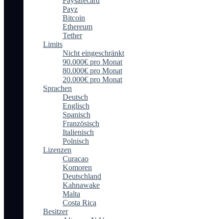
Paysafecard
Payz
Bitcoin
Ethereum
Tether
Limits
Nicht eingeschränkt
90.000€ pro Monat
80.000€ pro Monat
20.000€ pro Monat
Sprachen
Deutsch
Englisch
Spanisch
Französisch
Italienisch
Polnisch
Lizenzen
Curacao
Komoren
Deutschland
Kahnawake
Malta
Costa Rica
Besitzer