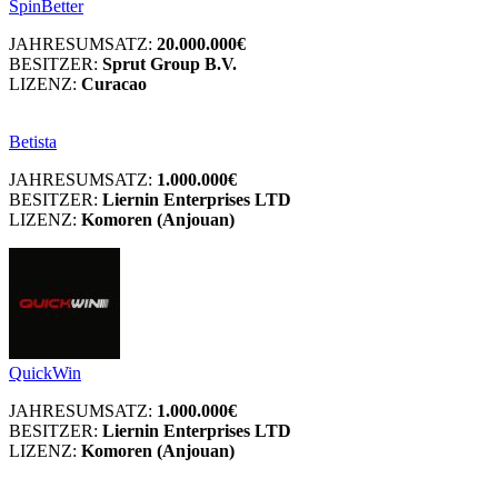
SpinBetter
JAHRESUMSATZ:
20.000.000€
BESITZER:
Sprut Group B.V.
LIZENZ:
Curacao
Betista
JAHRESUMSATZ:
1.000.000€
BESITZER:
Liernin Enterprises LTD
LIZENZ:
Komoren (Anjouan)
QuickWin
JAHRESUMSATZ:
1.000.000€
BESITZER:
Liernin Enterprises LTD
LIZENZ:
Komoren (Anjouan)