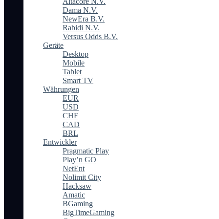
Altacore N.V.
Dama N.V.
NewEra B.V.
Rabidi N.V.
Versus Odds B.V.
Geräte
Desktop
Mobile
Tablet
Smart TV
Währungen
EUR
USD
CHF
CAD
BRL
Entwickler
Pragmatic Play
Play’n GO
NetEnt
Nolimit City
Hacksaw
Amatic
BGaming
BigTimeGaming