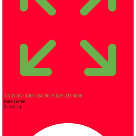
AKTION: 100% BONUS BIS ZU 500€
Rate Game
(
0
Votes)