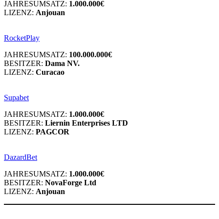
JAHRESUMSATZ:
1.000.000€
LIZENZ:
Anjouan
RocketPlay
JAHRESUMSATZ:
100.000.000€
BESITZER:
Dama NV.
LIZENZ:
Curacao
Supabet
JAHRESUMSATZ:
1.000.000€
BESITZER:
Liernin Enterprises LTD
LIZENZ:
PAGCOR
DazardBet
JAHRESUMSATZ:
1.000.000€
BESITZER:
NovaForge Ltd
LIZENZ:
Anjouan