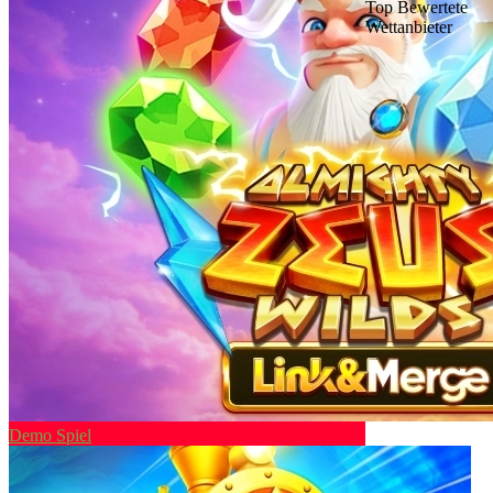
Top Bewertete
Wettanbieter
Demo Spiel