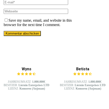
Save my name, email, and website in this
browser for the next time I comment.
Wyns
Betista
JAHRESUMSATZ:
1.000.000€
JAHRESUMSATZ:
1.000.000€
BESITZER:
Liernin Enterprises LTD
BESITZER:
Liernin Enterprises LTD
LIZENZ:
Komoren (Anjouan)
LIZENZ:
Komoren (Anjouan)