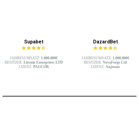
Supabet
DazardBet
JAHRESUMSATZ:
1.000.000€
JAHRESUMSATZ:
1.000.000€
BESITZER:
Liernin Enterprises LTD
BESITZER:
NovaForge Ltd
LIZENZ:
PAGCOR
LIZENZ:
Anjouan