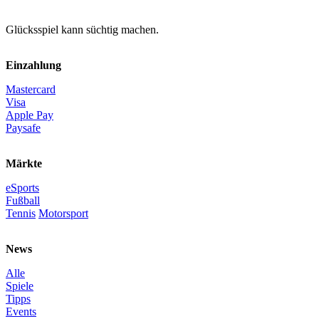
Glücksspiel kann süchtig machen.
Einzahlung
Mastercard
Visa
Apple Pay
Paysafe
Märkte
eSports
Fußball
Tennis
Motorsport
News
Alle
Spiele
Tipps
Events