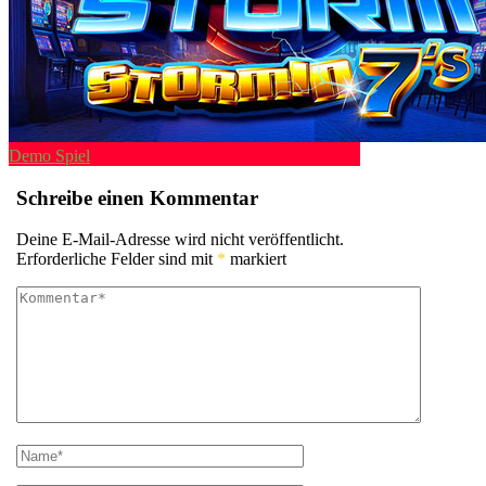
Demo Spiel
Schreibe einen Kommentar
Deine E-Mail-Adresse wird nicht veröffentlicht.
Erforderliche Felder sind mit
*
markiert