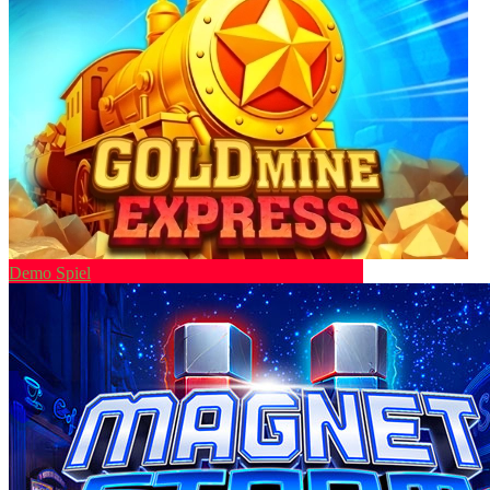
Demo Spiel