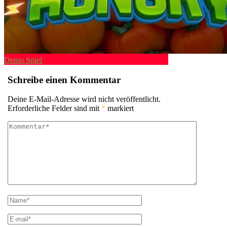
Demo Spiel
Schreibe einen Kommentar
Deine E-Mail-Adresse wird nicht veröffentlicht.
Erforderliche Felder sind mit
*
markiert