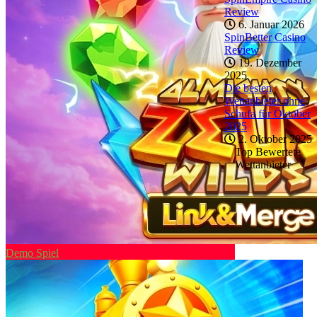
Review
6. Januar 2026
SpinBetter Casino
Review
19. Dezember
2025
Die besten
Wettanbieter ohne
Schufa für Oktober
2025
2. Oktober 2025
Top Bewertete
Wettanbieter
Demo Spiel