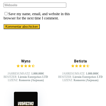
Save my name, email, and website in this
browser for the next time I comment.
Wyns
Betista
JAHRESUMSATZ:
1.000.000€
JAHRESUMSATZ:
1.000.000€
BESITZER:
Liernin Enterprises LTD
BESITZER:
Liernin Enterprises LTD
LIZENZ:
Komoren (Anjouan)
LIZENZ:
Komoren (Anjouan)