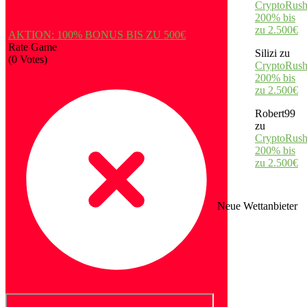
CryptoRush
200% bis
zu 2.500€
AKTION: 100% BONUS BIS ZU 500€
Rate Game
Silizi
zu
(
0
Votes)
CryptoRush
200% bis
zu 2.500€
Robert99
zu
CryptoRush
200% bis
zu 2.500€
Neue Wettanbieter