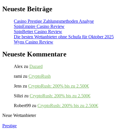
Neueste Beiträge
Casino Prestige Zahlungsmethoden Analyse
SpinEmpire Casino Review
SpinBetter Casino Review
Die besten Wettanbieter ohne Schufa für Oktober 2025
Wyns Casino Review
Neueste Kommentare
Alex
zu
Dazard
rami
zu
CryptoRush
Jens
zu
CryptoRush: 200% bis zu 2.500€
Silizi
zu
CryptoRush: 200% bis zu 2.500€
Robert99
zu
CryptoRush: 200% bis zu 2.500€
Neue Wettanbieter
Prestige