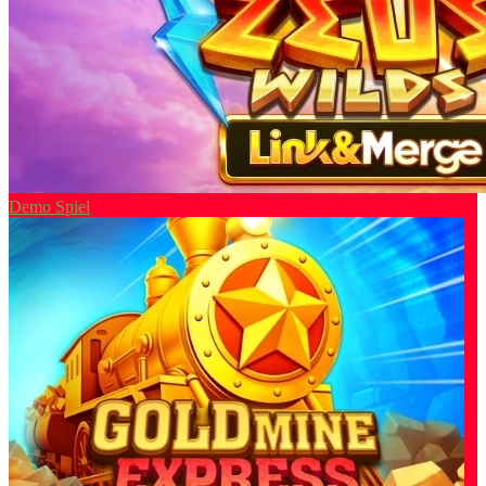
Demo Spiel