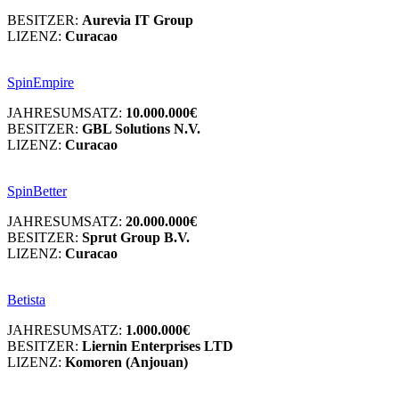
BESITZER:
Aurevia IT Group
LIZENZ:
Curacao
SpinEmpire
JAHRESUMSATZ:
10.000.000€
BESITZER:
GBL Solutions N.V.
LIZENZ:
Curacao
SpinBetter
JAHRESUMSATZ:
20.000.000€
BESITZER:
Sprut Group B.V.
LIZENZ:
Curacao
Betista
JAHRESUMSATZ:
1.000.000€
BESITZER:
Liernin Enterprises LTD
LIZENZ:
Komoren (Anjouan)