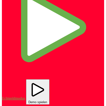
Echtgeldmodus
Demo spielen