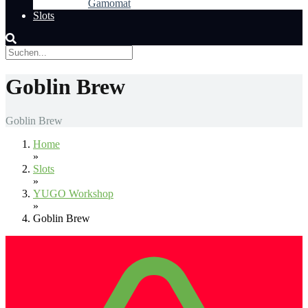
Gamomat
Slots
Goblin Brew
Goblin Brew
Home
»
Slots
»
YUGO Workshop
»
Goblin Brew