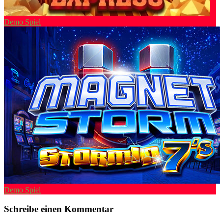
Demo Spiel
Demo Spiel
Schreibe einen Kommentar