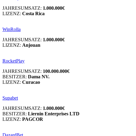
JAHRESUMSATZ:
1.000.000€
LIZENZ:
Costa Rica
WinRolla
JAHRESUMSATZ:
1.000.000€
LIZENZ:
Anjouan
RocketPlay
JAHRESUMSATZ:
100.000.000€
BESITZER:
Dama NV.
LIZENZ:
Curacao
Supabet
JAHRESUMSATZ:
1.000.000€
BESITZER:
Liernin Enterprises LTD
LIZENZ:
PAGCOR
DazardBet