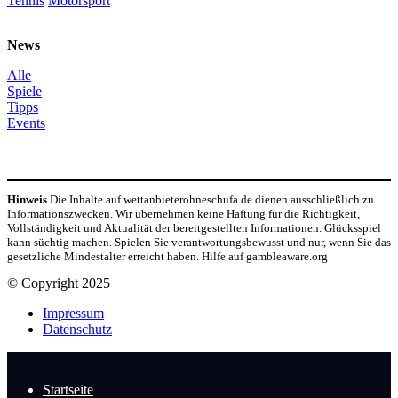
Tennis
Motorsport
News
Alle
Spiele
Tipps
Events
Hinweis
Die Inhalte auf wettanbieterohneschufa.de dienen ausschließlich zu
Informationszwecken. Wir übernehmen keine Haftung für die Richtigkeit,
Vollständigkeit und Aktualität der bereitgestellten Informationen. Glücksspiel
kann süchtig machen. Spielen Sie verantwortungsbewusst und nur, wenn Sie das
gesetzliche Mindestalter erreicht haben. Hilfe auf gambleaware.org
© Copyright 2025
Impressum
Datenschutz
Startseite