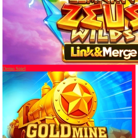
Demo Spiel