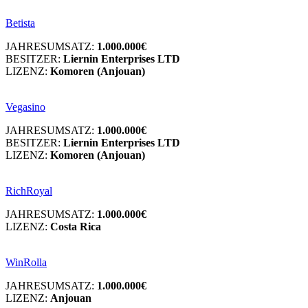
Betista
JAHRESUMSATZ:
1.000.000€
BESITZER:
Liernin Enterprises LTD
LIZENZ:
Komoren (Anjouan)
Vegasino
JAHRESUMSATZ:
1.000.000€
BESITZER:
Liernin Enterprises LTD
LIZENZ:
Komoren (Anjouan)
RichRoyal
JAHRESUMSATZ:
1.000.000€
LIZENZ:
Costa Rica
WinRolla
JAHRESUMSATZ:
1.000.000€
LIZENZ:
Anjouan