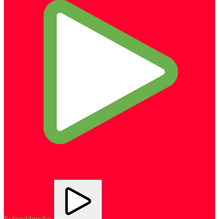
Echtgeldmodus