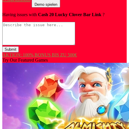
Demo spielen
Having issues with
Cash 20 Lucky Clover Bar Link
?
Submit
AKTION: 100% BONUS BIS ZU 500€
Try Our Featured Games