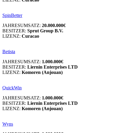
SpinBetter
JAHRESUMSATZ:
20.000.000€
BESITZER:
Sprut Group B.V.
LIZENZ:
Curacao
Betista
JAHRESUMSATZ:
1.000.000€
BESITZER:
Liernin Enterprises LTD
LIZENZ:
Komoren (Anjouan)
QuickWin
JAHRESUMSATZ:
1.000.000€
BESITZER:
Liernin Enterprises LTD
LIZENZ:
Komoren (Anjouan)
Wyns