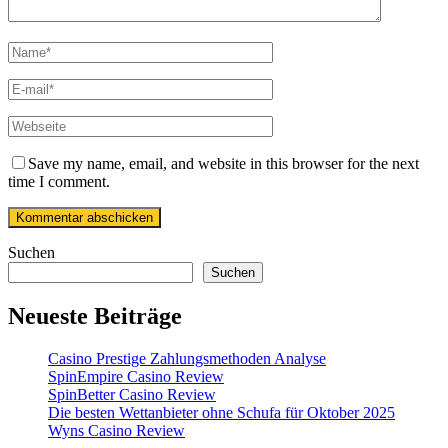
Save my name, email, and website in this browser for the next
time I comment.
Suchen
Suchen
Neueste Beiträge
Casino Prestige Zahlungsmethoden Analyse
SpinEmpire Casino Review
SpinBetter Casino Review
Die besten Wettanbieter ohne Schufa für Oktober 2025
Wyns Casino Review