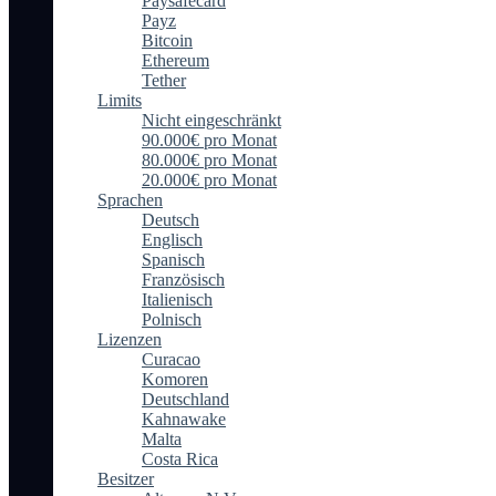
Paysafecard
Payz
Bitcoin
Ethereum
Tether
Limits
Nicht eingeschränkt
90.000€ pro Monat
80.000€ pro Monat
20.000€ pro Monat
Sprachen
Deutsch
Englisch
Spanisch
Französisch
Italienisch
Polnisch
Lizenzen
Curacao
Komoren
Deutschland
Kahnawake
Malta
Costa Rica
Besitzer