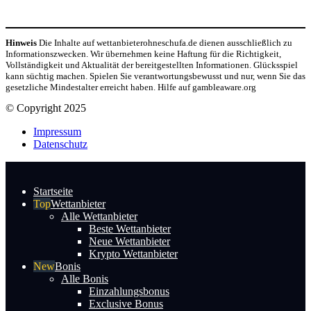
Hinweis
Die Inhalte auf wettanbieterohneschufa.de dienen ausschließlich zu
Informationszwecken. Wir übernehmen keine Haftung für die Richtigkeit,
Vollständigkeit und Aktualität der bereitgestellten Informationen. Glücksspiel
kann süchtig machen. Spielen Sie verantwortungsbewusst und nur, wenn Sie das
gesetzliche Mindestalter erreicht haben. Hilfe auf gambleaware.org
© Copyright 2025
Impressum
Datenschutz
Startseite
Wettanbieter
Alle Wettanbieter
Beste Wettanbieter
Neue Wettanbieter
Krypto Wettanbieter
Bonis
Alle Bonis
Einzahlungsbonus
Exclusive Bonus