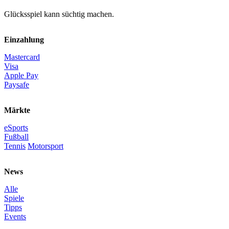
Glücksspiel kann süchtig machen.
Einzahlung
Mastercard
Visa
Apple Pay
Paysafe
Märkte
eSports
Fußball
Tennis
Motorsport
News
Alle
Spiele
Tipps
Events