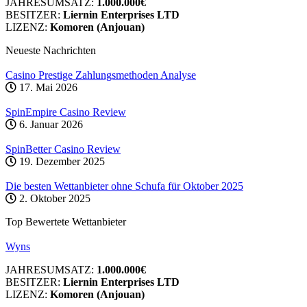
JAHRESUMSATZ:
1.000.000€
BESITZER:
Liernin Enterprises LTD
LIZENZ:
Komoren (Anjouan)
Neueste Nachrichten
Casino Prestige Zahlungsmethoden Analyse
17. Mai 2026
SpinEmpire Casino Review
6. Januar 2026
SpinBetter Casino Review
19. Dezember 2025
Die besten Wettanbieter ohne Schufa für Oktober 2025
2. Oktober 2025
Top Bewertete Wettanbieter
Wyns
JAHRESUMSATZ:
1.000.000€
BESITZER:
Liernin Enterprises LTD
LIZENZ:
Komoren (Anjouan)