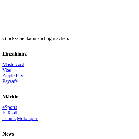
Glücksspiel kann süchtig machen.
Einzahlung
Mastercard
Visa
Apple Pay
Paysafe
Märkte
eSports
Fußball
Tennis
Motorsport
News