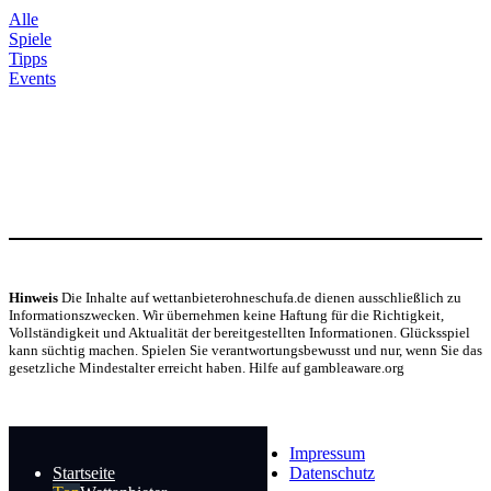
Alle
Spiele
Tipps
Events
Hinweis
Die Inhalte auf wettanbieterohneschufa.de dienen ausschließlich zu
Informationszwecken. Wir übernehmen keine Haftung für die Richtigkeit,
Vollständigkeit und Aktualität der bereitgestellten Informationen. Glücksspiel
kann süchtig machen. Spielen Sie verantwortungsbewusst und nur, wenn Sie das
gesetzliche Mindestalter erreicht haben. Hilfe auf gambleaware.org
© Copyright 2025
Impressum
Startseite
Datenschutz