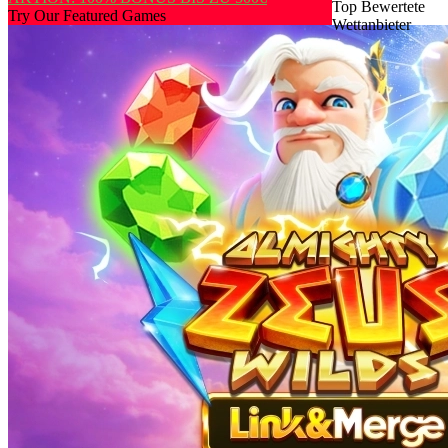
Top Bewertete
Try Our Featured Games
Wettanbieter