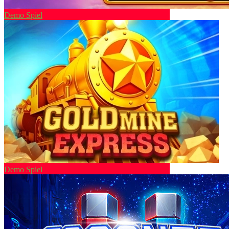
Demo Spiel
Demo Spiel