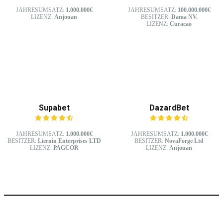
JAHRESUMSATZ:
1.000.000€
JAHRESUMSATZ:
100.000.000€
LIZENZ:
Anjouan
BESITZER:
Dama NV.
LIZENZ:
Curacao
Supabet
DazardBet
JAHRESUMSATZ:
1.000.000€
JAHRESUMSATZ:
1.000.000€
BESITZER:
Liernin Enterprises LTD
BESITZER:
NovaForge Ltd
LIZENZ:
PAGCOR
LIZENZ:
Anjouan