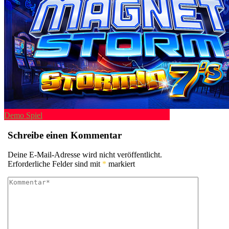
Demo Spiel
Schreibe einen Kommentar
Deine E-Mail-Adresse wird nicht veröffentlicht.
Erforderliche Felder sind mit
*
markiert