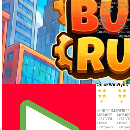
JAHRESUMSATZ:
JAHRES
20.000.000€
1.000.00
BESITZER:
BESITZE
Sprut
Liernin
Group
Enterpri
B.V.
LTD
LIZENZ:
LIZENZ:
Curacao
Komore
(Anjoua
QuickWin
Wyns
JAHRESUMSATZ:
JAHRES
1.000.000€
1.000.00
BESITZER:
BESITZE
Liernin
Liernin
Enterprises
Enterpri