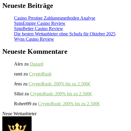
Neueste Beiträge
Casino Prestige Zahlungsmethoden Analyse
SpinEmpire Casino Review
SpinBetter Casino Review
Die besten Wettanbieter ohne Schufa für Oktober 2025
Wyns Casino Review
Neueste Kommentare
Alex
zu
Dazard
rami
zu
CryptoRush
Jens
zu
CryptoRush: 200% bis zu 2.500€
Silizi
zu
CryptoRush: 200% bis zu 2.500€
Robert99
zu
CryptoRush: 200% bis zu 2.500€
Neue Wettanbieter