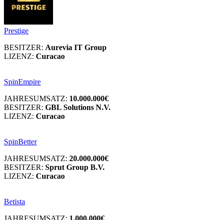
Prestige
BESITZER:
Aurevia IT Group
LIZENZ:
Curacao
SpinEmpire
JAHRESUMSATZ:
10.000.000€
BESITZER:
GBL Solutions N.V.
LIZENZ:
Curacao
SpinBetter
JAHRESUMSATZ:
20.000.000€
BESITZER:
Sprut Group B.V.
LIZENZ:
Curacao
Betista
JAHRESUMSATZ:
1.000.000€