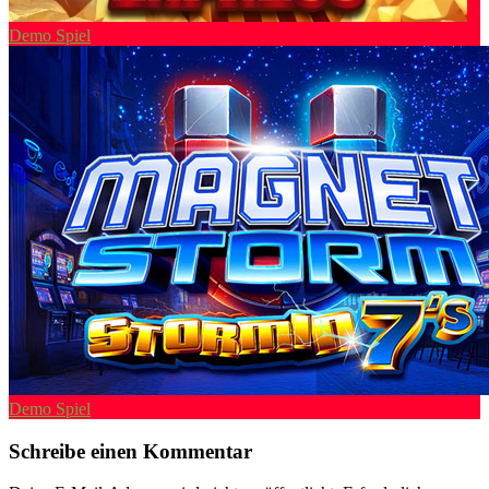
Demo Spiel
Demo Spiel
Schreibe einen Kommentar