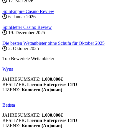
17. Mai 2026
SpinEmpire Casino Review
6. Januar 2026
SpinBetter Casino Review
19. Dezember 2025
Die besten Wettanbieter ohne Schufa für Oktober 2025
2. Oktober 2025
Top Bewertete Wettanbieter
Wyns
JAHRESUMSATZ:
1.000.000€
BESITZER:
Liernin Enterprises LTD
LIZENZ:
Komoren (Anjouan)
Betista
JAHRESUMSATZ:
1.000.000€
BESITZER:
Liernin Enterprises LTD
LIZENZ:
Komoren (Anjouan)