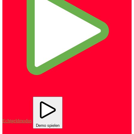
Echtgeldmodus
Demo spielen