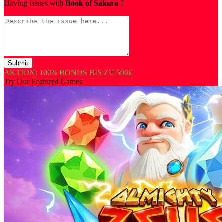
Having issues with
Book of Sakura
?
Submit
AKTION: 100% BONUS BIS ZU 500€
Try Our Featured Games