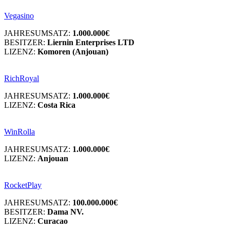
Vegasino
JAHRESUMSATZ:
1.000.000€
BESITZER:
Liernin Enterprises LTD
LIZENZ:
Komoren (Anjouan)
RichRoyal
JAHRESUMSATZ:
1.000.000€
LIZENZ:
Costa Rica
WinRolla
JAHRESUMSATZ:
1.000.000€
LIZENZ:
Anjouan
RocketPlay
JAHRESUMSATZ:
100.000.000€
BESITZER:
Dama NV.
LIZENZ:
Curacao