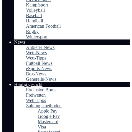
Kampfsport
Volleyball
Baseball
Handball
American Football
Rugby
Wintersport
News
Anbieter-News
Wett-News
Wett-Tipps
Fußball-News
eSports-News
Box-News
Generelle-News
Häufig gesucht
Exclusive Bonis
Freiwetten
Wett Tipps
Zahlungsmethoden
Apple Pay
Google Pay
Mastercard
Visa