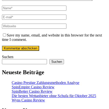
Save my name, email, and website in this browser for the next
time I comment.
Suchen
Suchen
Neueste Beiträge
Casino Prestige Zahlungsmethoden Analyse
SpinEmpire Casino Review
SpinBetter Casino Review
Die besten Wettanbieter ohne Schufa für Oktober 2025
Wyns Casino Review