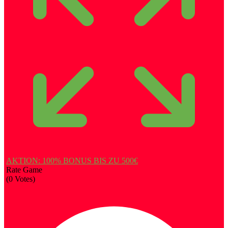
AKTION: 100% BONUS BIS ZU 500€
Rate Game
(
0
Votes)