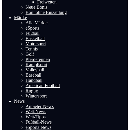
Freiwetten
Neue Bonis
Boni ohne Einzahlung
Märtke
Alle Märkte
eSports
Fußball
Basketball
Motorsport
Tennis
Golf
Pferderennen
Kampfsport
Volleyball
Baseball
Handball
American Football
Rugby
Wintersport
News
Anbieter-News
Wett-News
Wett-Tipps
Fußball-News
eSports-News