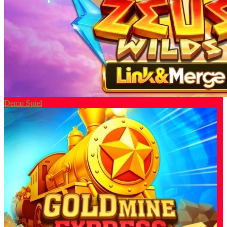
Demo Spiel