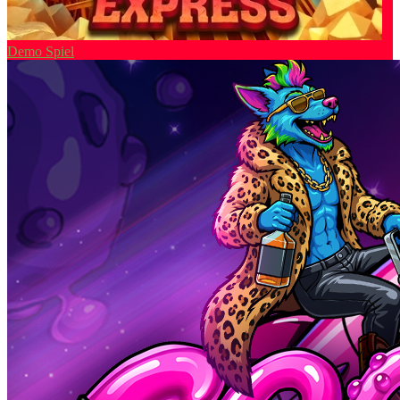
Demo Spiel