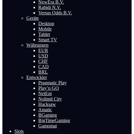
NewEra B.V.
Rabidi N.V.
Versus Odds B.V.
Geräte
Desktop
Mobile
Tablet
Smart TV
Währungen
EUR
USD
CHF
CAD
BRL
Entwickler
Pragmatic Play
Play’n GO
NetEnt
Nolimit City
Hacksaw
Amatic
BGaming
BigTimeGaming
Gamomat
Slots