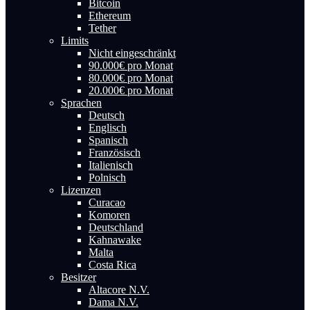
Bitcoin
Ethereum
Tether
Limits
Nicht eingeschränkt
90.000€ pro Monat
80.000€ pro Monat
20.000€ pro Monat
Sprachen
Deutsch
Englisch
Spanisch
Französisch
Italienisch
Polnisch
Lizenzen
Curacao
Komoren
Deutschland
Kahnawake
Malta
Costa Rica
Besitzer
Altacore N.V.
Dama N.V.