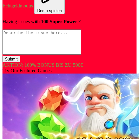
Echtgeldmodus
Demo spielen
Having issues with
100 Super Power
?
Submit
AKTION: 100% BONUS BIS ZU 500€
Try Our Featured Games