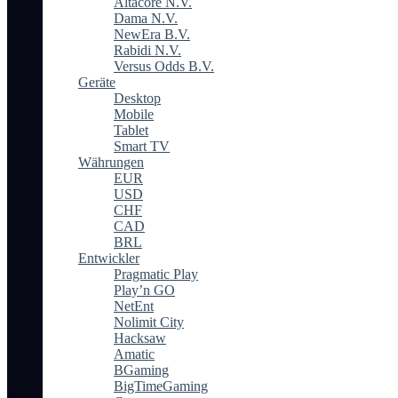
Altacore N.V.
Dama N.V.
NewEra B.V.
Rabidi N.V.
Versus Odds B.V.
Geräte
Desktop
Mobile
Tablet
Smart TV
Währungen
EUR
USD
CHF
CAD
BRL
Entwickler
Pragmatic Play
Play’n GO
NetEnt
Nolimit City
Hacksaw
Amatic
BGaming
BigTimeGaming