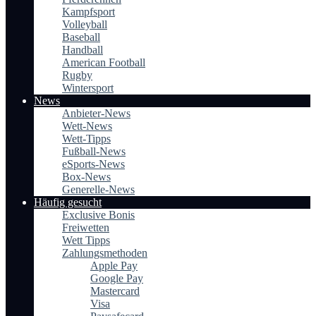
Kampfsport
Volleyball
Baseball
Handball
American Football
Rugby
Wintersport
News
Anbieter-News
Wett-News
Wett-Tipps
Fußball-News
eSports-News
Box-News
Generelle-News
Häufig gesucht
Exclusive Bonis
Freiwetten
Wett Tipps
Zahlungsmethoden
Apple Pay
Google Pay
Mastercard
Visa