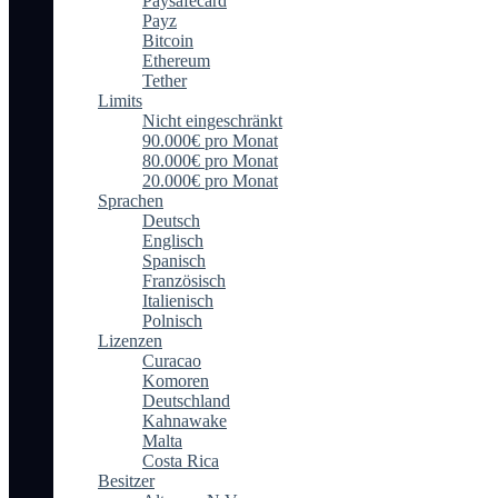
Paysafecard
Payz
Bitcoin
Ethereum
Tether
Limits
Nicht eingeschränkt
90.000€ pro Monat
80.000€ pro Monat
20.000€ pro Monat
Sprachen
Deutsch
Englisch
Spanisch
Französisch
Italienisch
Polnisch
Lizenzen
Curacao
Komoren
Deutschland
Kahnawake
Malta
Costa Rica
Besitzer