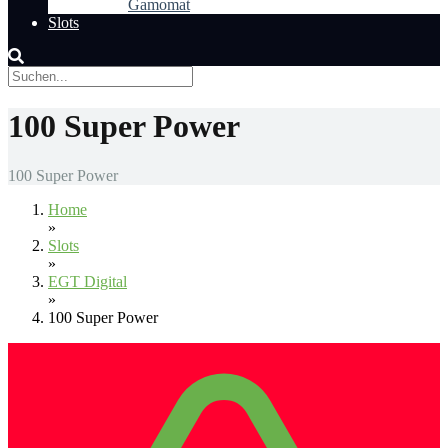
Gamomat
Slots
100 Super Power
100 Super Power
Home
»
Slots
»
EGT Digital
»
100 Super Power