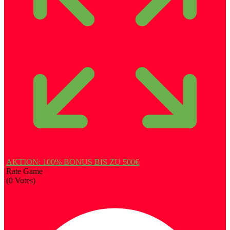
AKTION: 100% BONUS BIS ZU 500€
Rate Game
(
0
Votes)