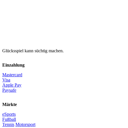
Glücksspiel kann süchtig machen.
Einzahlung
Mastercard
Visa
Apple Pay
Paysafe
Märkte
eSports
Fußball
Tennis
Motorsport