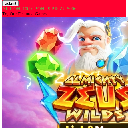
Submit
AKTION: 100% BONUS BIS ZU 500€
Try Our Featured Games