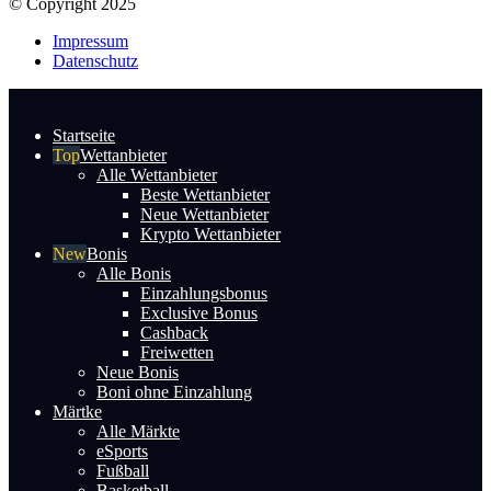
© Copyright 2025
Impressum
Datenschutz
Startseite
Wettanbieter
Alle Wettanbieter
Beste Wettanbieter
Neue Wettanbieter
Krypto Wettanbieter
Bonis
Alle Bonis
Einzahlungsbonus
Exclusive Bonus
Cashback
Freiwetten
Neue Bonis
Boni ohne Einzahlung
Märtke
Alle Märkte
eSports
Fußball
Basketball