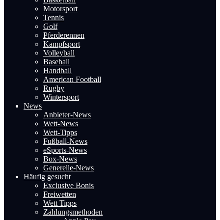
Motorsport
Tennis
Golf
Pferderennen
Kampfsport
Volleyball
Baseball
Handball
American Football
Rugby
Wintersport
News
Anbieter-News
Wett-News
Wett-Tipps
Fußball-News
eSports-News
Box-News
Generelle-News
Häufig gesucht
Exclusive Bonis
Freiwetten
Wett Tipps
Zahlungsmethoden