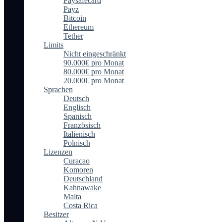
Paysafecard
Payz
Bitcoin
Ethereum
Tether
Limits
Nicht eingeschränkt
90.000€ pro Monat
80.000€ pro Monat
20.000€ pro Monat
Sprachen
Deutsch
Englisch
Spanisch
Französisch
Italienisch
Polnisch
Lizenzen
Curacao
Komoren
Deutschland
Kahnawake
Malta
Costa Rica
Besitzer