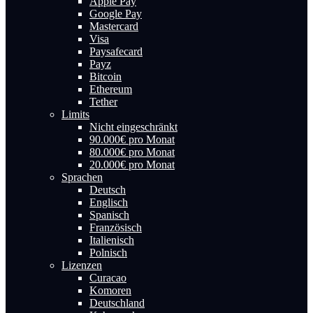
Apple Pay
Google Pay
Mastercard
Visa
Paysafecard
Payz
Bitcoin
Ethereum
Tether
Limits
Nicht eingeschränkt
90.000€ pro Monat
80.000€ pro Monat
20.000€ pro Monat
Sprachen
Deutsch
Englisch
Spanisch
Französisch
Italienisch
Polnisch
Lizenzen
Curacao
Komoren
Deutschland