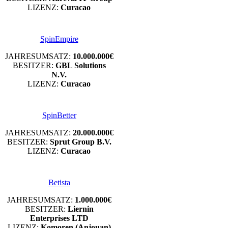
LIZENZ:
Curacao
SpinEmpire
JAHRESUMSATZ:
10.000.000€
BESITZER:
GBL Solutions
N.V.
LIZENZ:
Curacao
SpinBetter
JAHRESUMSATZ:
20.000.000€
BESITZER:
Sprut Group B.V.
LIZENZ:
Curacao
Betista
JAHRESUMSATZ:
1.000.000€
BESITZER:
Liernin
Enterprises LTD
LIZENZ:
Komoren (Anjouan)