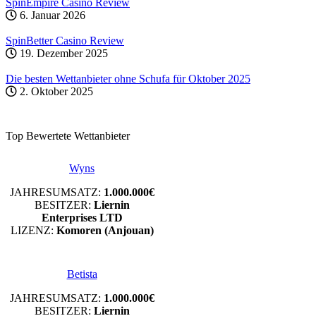
SpinEmpire Casino Review
6. Januar 2026
SpinBetter Casino Review
19. Dezember 2025
Die besten Wettanbieter ohne Schufa für Oktober 2025
2. Oktober 2025
Top Bewertete Wettanbieter
Wyns
JAHRESUMSATZ:
1.000.000€
BESITZER:
Liernin
Enterprises LTD
LIZENZ:
Komoren (Anjouan)
Betista
JAHRESUMSATZ:
1.000.000€
BESITZER:
Liernin