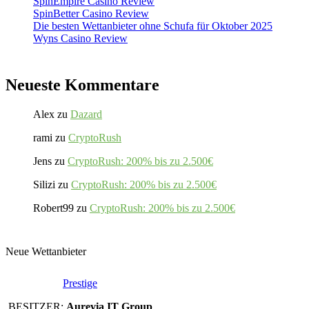
SpinEmpire Casino Review
SpinBetter Casino Review
Die besten Wettanbieter ohne Schufa für Oktober 2025
Wyns Casino Review
Neueste Kommentare
Alex
zu
Dazard
rami
zu
CryptoRush
Jens
zu
CryptoRush: 200% bis zu 2.500€
Silizi
zu
CryptoRush: 200% bis zu 2.500€
Robert99
zu
CryptoRush: 200% bis zu 2.500€
Neue Wettanbieter
Prestige
BESITZER:
Aurevia IT Group