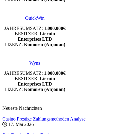
QuickWin
JAHRESUMSATZ:
1.000.000€
BESITZER:
Liernin
Enterprises LTD
LIZENZ:
Komoren (Anjouan)
Wyns
JAHRESUMSATZ:
1.000.000€
BESITZER:
Liernin
Enterprises LTD
LIZENZ:
Komoren (Anjouan)
Neueste Nachrichten
Casino Prestige Zahlungsmethoden Analyse
17. Mai 2026