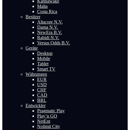
Kahnawake
Malta
Costa Rica
Besitzer
Altacore N.V.
Dama N.V.
NewEra B.V.
Rabidi N.V.
Versus Odds B.V.
Geräte
Desktop
Mobile
Tablet
Smart TV
Währungen
EUR
USD
CHF
CAD
BRL
Entwickler
Pragmatic Play
Play’n GO
NetEnt
Nolimit City