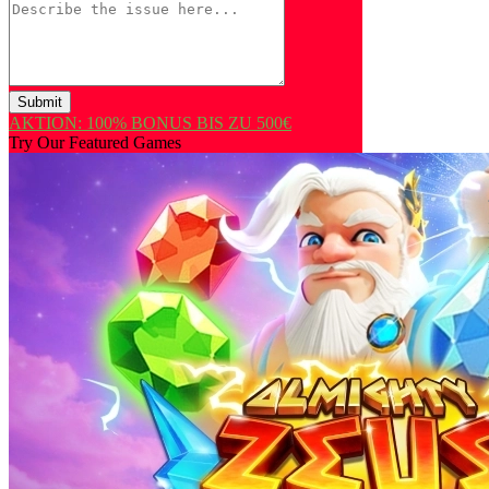
Submit
AKTION: 100% BONUS BIS ZU 500€
Try Our Featured Games