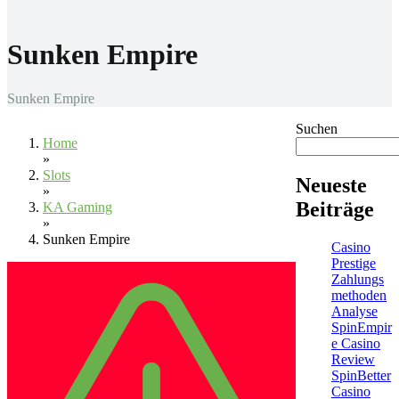
Slots
Sunken Empire
Sunken Empire
Suchen
Home
»
Slots
Neueste
»
Beiträge
KA Gaming
»
Sunken Empire
Casino
Prestige
Zahlungs
methoden
Analyse
SpinEmpir
e Casino
Review
SpinBetter
Casino