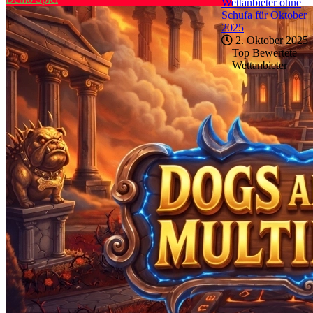
Wettanbieter ohne
Schufa für Oktober
2025
2. Oktober 2025
Top Bewertete
Wettanbieter