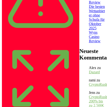
Review
Die besten
Wettanbiet
er ohne
Schufa für
Oktober
2025
Wyns
Casino
Review
Neueste
Kommenta
Alex
zu
Dazard
rami
zu
CryptoRus
Jens
zu
CryptoRush
200% bis
zu 2.500€