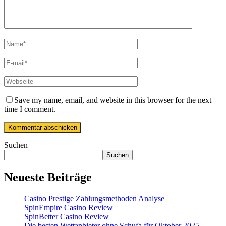
Save my name, email, and website in this browser for the next
time I comment.
Suchen
Suchen
Neueste Beiträge
Casino Prestige Zahlungsmethoden Analyse
SpinEmpire Casino Review
SpinBetter Casino Review
Die besten Wettanbieter ohne Schufa für Oktober 2025