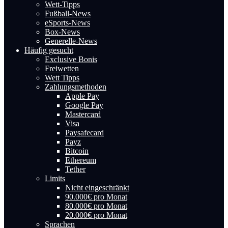
Wett-Tipps
Fußball-News
eSports-News
Box-News
Generelle-News
Häufig gesucht
Exclusive Bonis
Freiwetten
Wett Tipps
Zahlungsmethoden
Apple Pay
Google Pay
Mastercard
Visa
Paysafecard
Payz
Bitcoin
Ethereum
Tether
Limits
Nicht eingeschränkt
90.000€ pro Monat
80.000€ pro Monat
20.000€ pro Monat
Sprachen