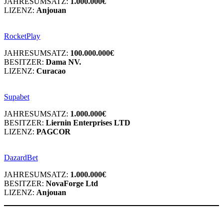
JAHRESUMSATZ:
1.000.000€
LIZENZ:
Anjouan
RocketPlay
JAHRESUMSATZ:
100.000.000€
BESITZER:
Dama NV.
LIZENZ:
Curacao
Supabet
JAHRESUMSATZ:
1.000.000€
BESITZER:
Liernin Enterprises LTD
LIZENZ:
PAGCOR
DazardBet
JAHRESUMSATZ:
1.000.000€
BESITZER:
NovaForge Ltd
LIZENZ:
Anjouan