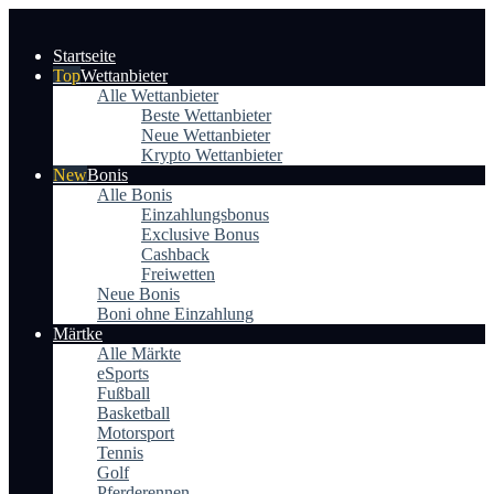
Startseite
Wettanbieter
Alle Wettanbieter
Beste Wettanbieter
Neue Wettanbieter
Krypto Wettanbieter
Bonis
Alle Bonis
Einzahlungsbonus
Exclusive Bonus
Cashback
Freiwetten
Neue Bonis
Boni ohne Einzahlung
Märtke
Alle Märkte
eSports
Fußball
Basketball
Motorsport
Tennis
Golf
Pferderennen