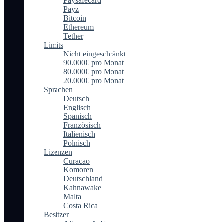
Paysafecard
Payz
Bitcoin
Ethereum
Tether
Limits
Nicht eingeschränkt
90.000€ pro Monat
80.000€ pro Monat
20.000€ pro Monat
Sprachen
Deutsch
Englisch
Spanisch
Französisch
Italienisch
Polnisch
Lizenzen
Curacao
Komoren
Deutschland
Kahnawake
Malta
Costa Rica
Besitzer