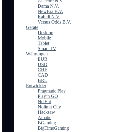
Altacore N.V.
Dama N.V.
NewEra B.V.
Rabidi N.V.
Versus Odds B.V.
Geräte
Desktop
Mobile
Tablet
Smart TV
Währungen
EUR
USD
CHF
CAD
BRL
Entwickler
Pragmatic Play
Play’n GO
NetEnt
Nolimit City
Hacksaw
Amatic
BGaming
BigTimeGaming