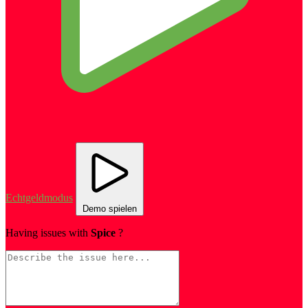
Echtgeldmodus
Demo spielen
Having issues with
Spice
?