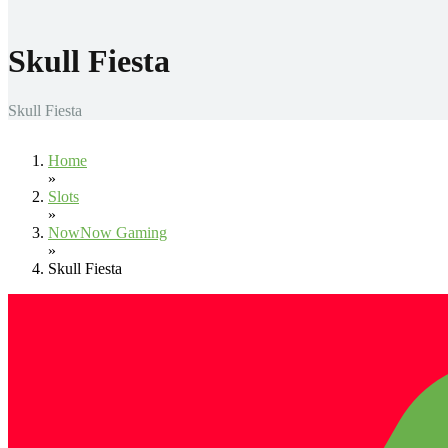
Slots
Skull Fiesta
Skull Fiesta
Home
»
Slots
»
NowNow Gaming
»
Skull Fiesta