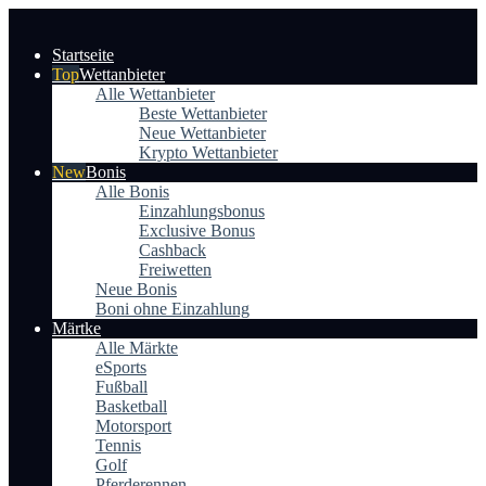
Startseite
Wettanbieter
Alle Wettanbieter
Beste Wettanbieter
Neue Wettanbieter
Krypto Wettanbieter
Bonis
Alle Bonis
Einzahlungsbonus
Exclusive Bonus
Cashback
Freiwetten
Neue Bonis
Boni ohne Einzahlung
Märtke
Alle Märkte
eSports
Fußball
Basketball
Motorsport
Tennis
Golf
Pferderennen