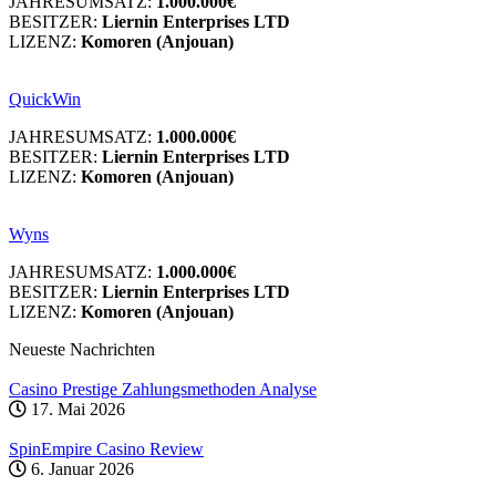
JAHRESUMSATZ:
1.000.000€
BESITZER:
Liernin Enterprises LTD
LIZENZ:
Komoren (Anjouan)
QuickWin
JAHRESUMSATZ:
1.000.000€
BESITZER:
Liernin Enterprises LTD
LIZENZ:
Komoren (Anjouan)
Wyns
JAHRESUMSATZ:
1.000.000€
BESITZER:
Liernin Enterprises LTD
LIZENZ:
Komoren (Anjouan)
Neueste Nachrichten
Casino Prestige Zahlungsmethoden Analyse
17. Mai 2026
SpinEmpire Casino Review
6. Januar 2026