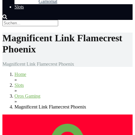
Gamomat
Slots
Magnificent Link Flamecrest
Phoenix
Magnificent Link Flamecrest Phoenix
Home
»
Slots
»
Oros Gaming
»
Magnificent Link Flamecrest Phoenix