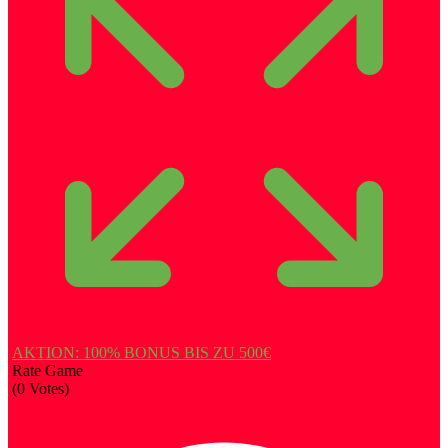
AKTION: 100% BONUS BIS ZU 500€
Rate Game
(
0
Votes)