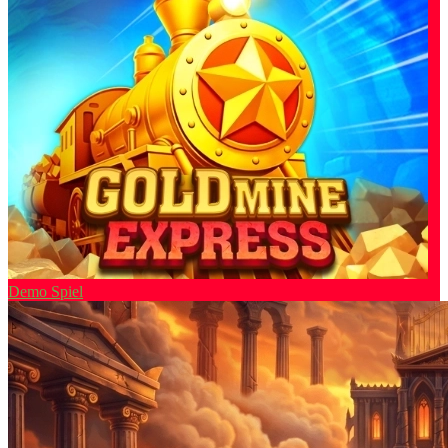
Demo Spiel