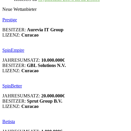
Neue Wettanbieter
Prestige
BESITZER:
Aurevia IT Group
LIZENZ:
Curacao
SpinEmpire
JAHRESUMSATZ:
10.000.000€
BESITZER:
GBL Solutions N.V.
LIZENZ:
Curacao
SpinBetter
JAHRESUMSATZ:
20.000.000€
BESITZER:
Sprut Group B.V.
LIZENZ:
Curacao
Betista