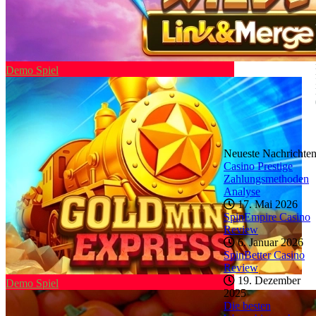
Demo Spiel
Neueste Nachrichte
Casino Prestige
Zahlungsmethoden
Analyse
17. Mai 2026
SpinEmpire Casino
Review
6. Januar 2026
SpinBetter Casino
Review
19. Dezember
Demo Spiel
2025
Die besten