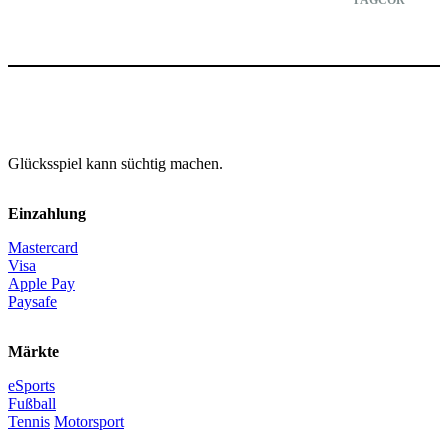
PAGCOR
Glücksspiel kann süchtig machen.
Einzahlung
Mastercard
Visa
Apple Pay
Paysafe
Märkte
eSports
Fußball
Tennis
Motorsport