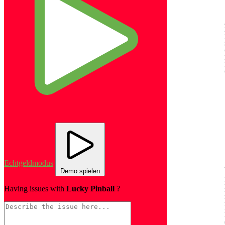
Echtgeldmodus
Demo spielen
Having issues with
Lucky Pinball
?