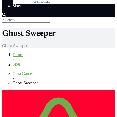
Gamomat
Slots
Ghost Sweeper
Ghost Sweeper
Home
»
Slots
»
Qora Games
»
Ghost Sweeper