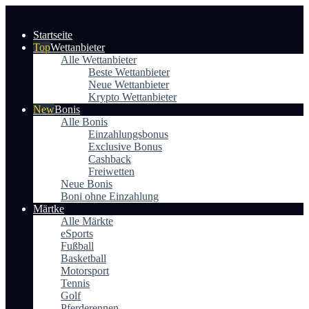
Startseite
Wettanbieter
Alle Wettanbieter
Beste Wettanbieter
Neue Wettanbieter
Krypto Wettanbieter
Bonis
Alle Bonis
Einzahlungsbonus
Exclusive Bonus
Cashback
Freiwetten
Neue Bonis
Boni ohne Einzahlung
Märtke
Alle Märkte
eSports
Fußball
Basketball
Motorsport
Tennis
Golf
Pferderennen