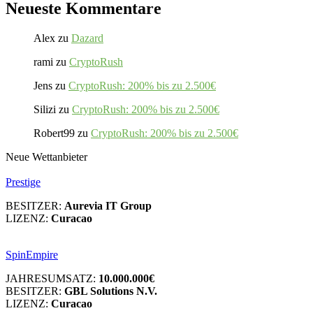
Neueste Kommentare
Alex
zu
Dazard
rami
zu
CryptoRush
Jens
zu
CryptoRush: 200% bis zu 2.500€
Silizi
zu
CryptoRush: 200% bis zu 2.500€
Robert99
zu
CryptoRush: 200% bis zu 2.500€
Neue Wettanbieter
Prestige
BESITZER:
Aurevia IT Group
LIZENZ:
Curacao
SpinEmpire
JAHRESUMSATZ:
10.000.000€
BESITZER:
GBL Solutions N.V.
LIZENZ:
Curacao