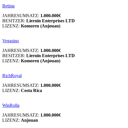
Betista
JAHRESUMSATZ:
1.000.000€
BESITZER:
Liernin Enterprises LTD
LIZENZ:
Komoren (Anjouan)
Vegasino
JAHRESUMSATZ:
1.000.000€
BESITZER:
Liernin Enterprises LTD
LIZENZ:
Komoren (Anjouan)
RichRoyal
JAHRESUMSATZ:
1.000.000€
LIZENZ:
Costa Rica
WinRolla
JAHRESUMSATZ:
1.000.000€
LIZENZ:
Anjouan