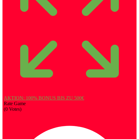
AKTION: 100% BONUS BIS ZU 500€
Rate Game
(
0
Votes)