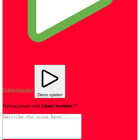
Echtgeldmodus
Demo spielen
Having issues with
Ghost Sweeper
?