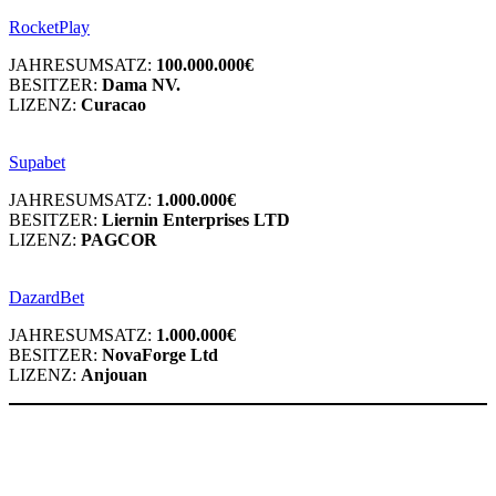
RocketPlay
JAHRESUMSATZ:
100.000.000€
BESITZER:
Dama NV.
LIZENZ:
Curacao
Supabet
JAHRESUMSATZ:
1.000.000€
BESITZER:
Liernin Enterprises LTD
LIZENZ:
PAGCOR
DazardBet
JAHRESUMSATZ:
1.000.000€
BESITZER:
NovaForge Ltd
LIZENZ:
Anjouan