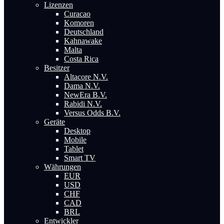
Lizenzen
Curacao
Komoren
Deutschland
Kahnawake
Malta
Costa Rica
Besitzer
Altacore N.V.
Dama N.V.
NewEra B.V.
Rabidi N.V.
Versus Odds B.V.
Geräte
Desktop
Mobile
Tablet
Smart TV
Währungen
EUR
USD
CHF
CAD
BRL
Entwickler