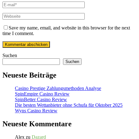
Save my name, email, and website in this browser for the next
time I comment.
Suchen
Suchen
Neueste Beiträge
Casino Prestige Zahlungsmethoden Analyse
SpinEmpire Casino Review
SpinBetter Casino Review
Die besten Wettanbieter ohne Schufa für Oktober 2025
Wyns Casino Review
Neueste Kommentare
Alex
zu
Dazard