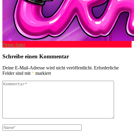
Demo Spiel
Schreibe einen Kommentar
Deine E-Mail-Adresse wird nicht veröffentlicht.
Erforderliche
Felder sind mit
*
markiert