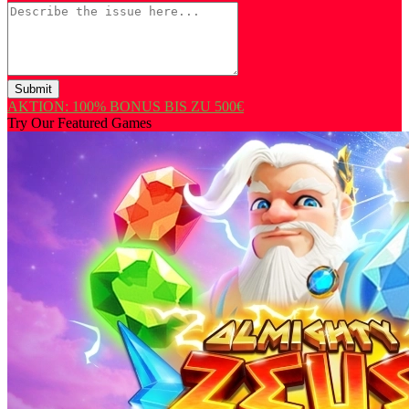
Submit
AKTION: 100% BONUS BIS ZU 500€
Try Our Featured Games