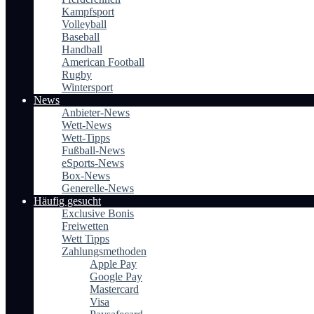
Kampfsport
Volleyball
Baseball
Handball
American Football
Rugby
Wintersport
News
Anbieter-News
Wett-News
Wett-Tipps
Fußball-News
eSports-News
Box-News
Generelle-News
Häufig gesucht
Exclusive Bonis
Freiwetten
Wett Tipps
Zahlungsmethoden
Apple Pay
Google Pay
Mastercard
Visa