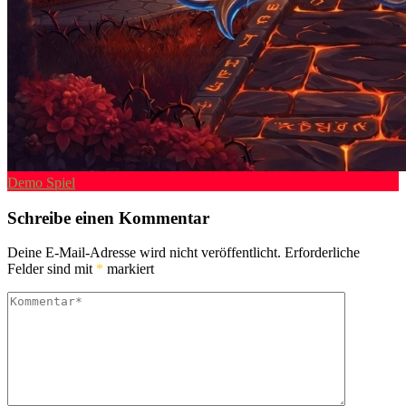
Demo Spiel
Schreibe einen Kommentar
Deine E-Mail-Adresse wird nicht veröffentlicht.
Erforderliche
Felder sind mit
*
markiert