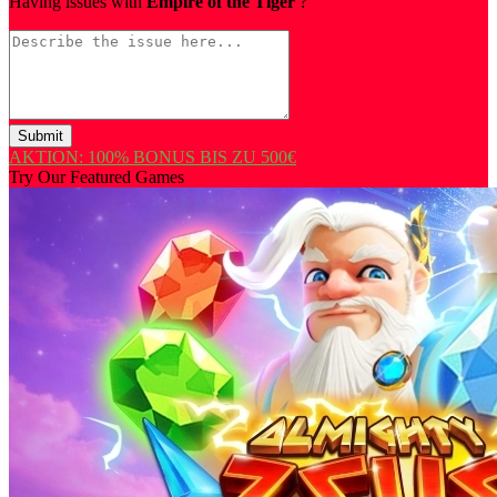
Having issues with
Empire of the Tiger
?
Submit
AKTION: 100% BONUS BIS ZU 500€
Try Our Featured Games