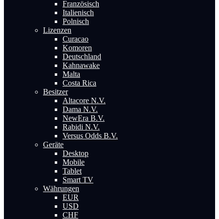
Französisch
Italienisch
Polnisch
Lizenzen
Curacao
Komoren
Deutschland
Kahnawake
Malta
Costa Rica
Besitzer
Altacore N.V.
Dama N.V.
NewEra B.V.
Rabidi N.V.
Versus Odds B.V.
Geräte
Desktop
Mobile
Tablet
Smart TV
Währungen
EUR
USD
CHF