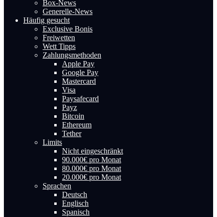
Box-News
Generelle-News
Häufig gesucht
Exclusive Bonis
Freiwetten
Wett Tipps
Zahlungsmethoden
Apple Pay
Google Pay
Mastercard
Visa
Paysafecard
Payz
Bitcoin
Ethereum
Tether
Limits
Nicht eingeschränkt
90.000€ pro Monat
80.000€ pro Monat
20.000€ pro Monat
Sprachen
Deutsch
Englisch
Spanisch