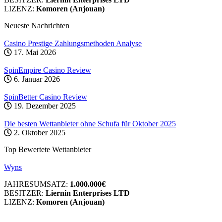
LIZENZ:
Komoren (Anjouan)
Neueste Nachrichten
Casino Prestige Zahlungsmethoden Analyse
17. Mai 2026
SpinEmpire Casino Review
6. Januar 2026
SpinBetter Casino Review
19. Dezember 2025
Die besten Wettanbieter ohne Schufa für Oktober 2025
2. Oktober 2025
Top Bewertete Wettanbieter
Wyns
JAHRESUMSATZ:
1.000.000€
BESITZER:
Liernin Enterprises LTD
LIZENZ:
Komoren (Anjouan)