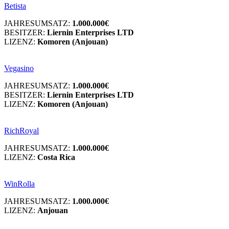
Betista
JAHRESUMSATZ:
1.000.000€
BESITZER:
Liernin Enterprises LTD
LIZENZ:
Komoren (Anjouan)
Vegasino
JAHRESUMSATZ:
1.000.000€
BESITZER:
Liernin Enterprises LTD
LIZENZ:
Komoren (Anjouan)
RichRoyal
JAHRESUMSATZ:
1.000.000€
LIZENZ:
Costa Rica
WinRolla
JAHRESUMSATZ:
1.000.000€
LIZENZ:
Anjouan