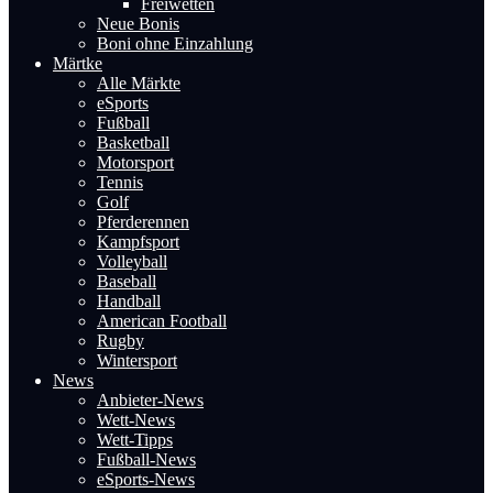
Freiwetten
Neue Bonis
Boni ohne Einzahlung
Märtke
Alle Märkte
eSports
Fußball
Basketball
Motorsport
Tennis
Golf
Pferderennen
Kampfsport
Volleyball
Baseball
Handball
American Football
Rugby
Wintersport
News
Anbieter-News
Wett-News
Wett-Tipps
Fußball-News
eSports-News