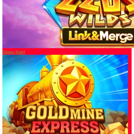
Demo Spiel