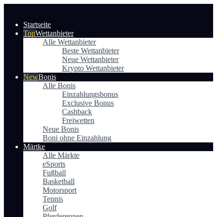
Startseite
Wettanbieter
Alle Wettanbieter
Beste Wettanbieter
Neue Wettanbieter
Krypto Wettanbieter
Bonis
Alle Bonis
Einzahlungsbonus
Exclusive Bonus
Cashback
Freiwetten
Neue Bonis
Boni ohne Einzahlung
Märtke
Alle Märkte
eSports
Fußball
Basketball
Motorsport
Tennis
Golf
Pferderennen