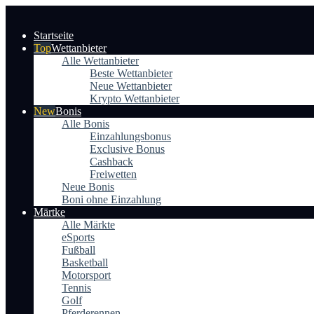
Startseite
Wettanbieter
Alle Wettanbieter
Beste Wettanbieter
Neue Wettanbieter
Krypto Wettanbieter
Bonis
Alle Bonis
Einzahlungsbonus
Exclusive Bonus
Cashback
Freiwetten
Neue Bonis
Boni ohne Einzahlung
Märtke
Alle Märkte
eSports
Fußball
Basketball
Motorsport
Tennis
Golf
Pferderennen