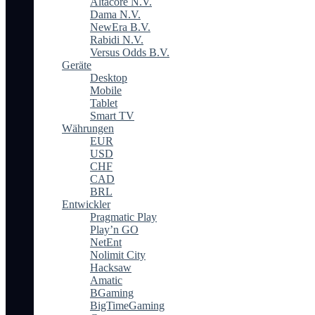
Altacore N.V.
Dama N.V.
NewEra B.V.
Rabidi N.V.
Versus Odds B.V.
Geräte
Desktop
Mobile
Tablet
Smart TV
Währungen
EUR
USD
CHF
CAD
BRL
Entwickler
Pragmatic Play
Play’n GO
NetEnt
Nolimit City
Hacksaw
Amatic
BGaming
BigTimeGaming