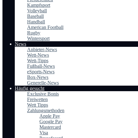
Kampfsport
Volleyball
Baseball
Handball
American Football
Rugby
Wintersport
News
Anbieter-News
Wett-News
Wett-Tipps
Fußball-News
eSports-News
Box-News
Generelle-News
Häufig gesucht
Exclusive Bonis
Freiwetten
Wett Tipps
Zahlungsmethoden
Apple Pay
Google Pay
Mastercard
Visa