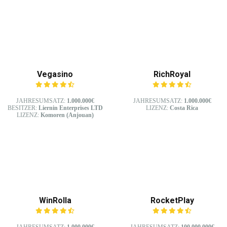
Vegasino
RichRoyal
JAHRESUMSATZ:
1.000.000€
JAHRESUMSATZ:
1.000.000€
BESITZER:
Liernin Enterprises LTD
LIZENZ:
Costa Rica
LIZENZ:
Komoren (Anjouan)
WinRolla
RocketPlay