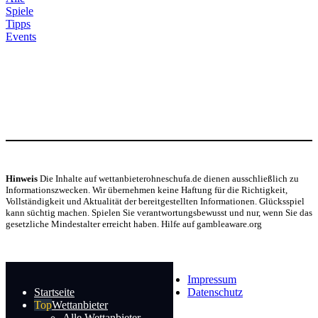
Spiele
Tipps
Events
Hinweis
Die Inhalte auf wettanbieterohneschufa.de dienen ausschließlich zu
Informationszwecken. Wir übernehmen keine Haftung für die Richtigkeit,
Vollständigkeit und Aktualität der bereitgestellten Informationen. Glücksspiel
kann süchtig machen. Spielen Sie verantwortungsbewusst und nur, wenn Sie das
gesetzliche Mindestalter erreicht haben. Hilfe auf gambleaware.org
© Copyright 2025
Impressum
Startseite
Datenschutz
Wettanbieter
Alle Wettanbieter