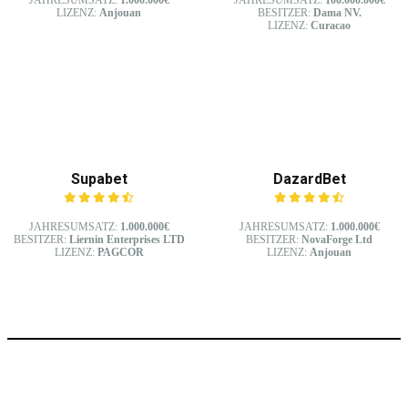
JAHRESUMSATZ:
1.000.000€
JAHRESUMSATZ:
100.000.000€
LIZENZ:
Anjouan
BESITZER:
Dama NV.
LIZENZ:
Curacao
Supabet
DazardBet
JAHRESUMSATZ:
1.000.000€
JAHRESUMSATZ:
1.000.000€
BESITZER:
Liernin Enterprises LTD
BESITZER:
NovaForge Ltd
LIZENZ:
PAGCOR
LIZENZ:
Anjouan