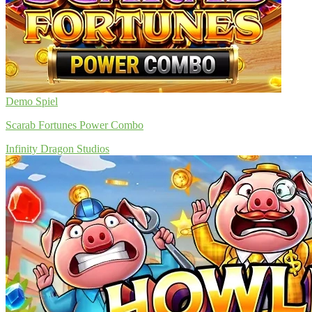
Demo Spiel
Scarab Fortunes Power Combo
Infinity Dragon Studios