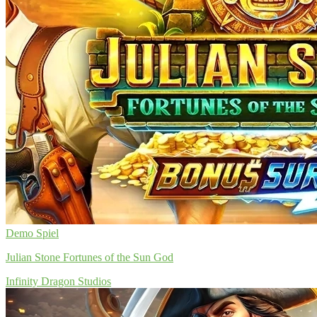
Demo Spiel
Julian Stone Fortunes of the Sun God
Infinity Dragon Studios