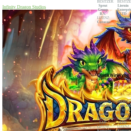
BESITZER:
BESITZE
Sprut
Liernin
Infinity Dragon Studios
Group
Enterpri
B.V.
LTD
LIZENZ:
LIZENZ:
Curacao
Komore
(Anjoua
QuickWin
Wyns
JAHRESUMSATZ:
JAHRES
1.000.000€
1.000.00
BESITZER:
BESITZE
Liernin
Liernin
Enterprises
Enterpri
LTD
LTD
LIZENZ:
LIZENZ:
Komoren
Komore