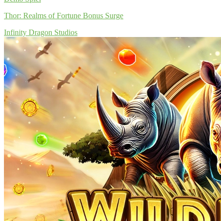
Thor: Realms of Fortune Bonus Surge
Infinity Dragon Studios