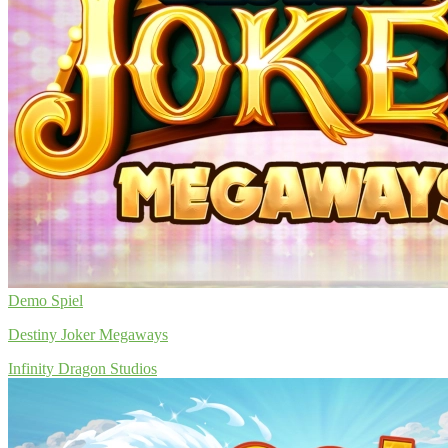
Demo Spiel
Destiny Joker Megaways
Infinity Dragon Studios