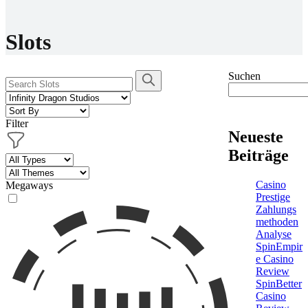
Slots
Slots
Suchen
Filter
Neueste
Beiträge
Casino
Megaways
Prestige
Zahlungs
methoden
Analyse
SpinEmpir
e Casino
Review
SpinBetter
Casino