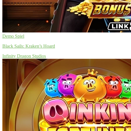
Demo Spiel
Black Sails: Kraken’s Hoard
Infinity Dragon Studios