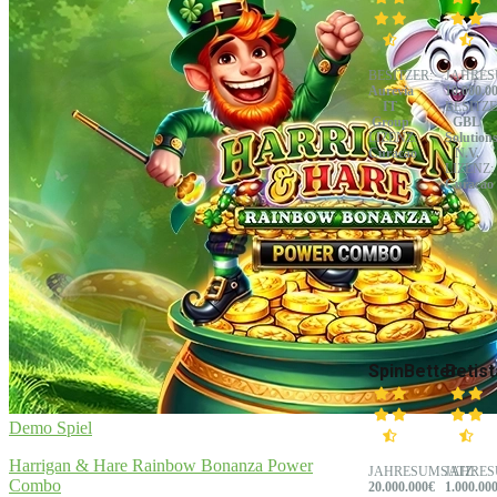
BESITZER:
JAHRES
Aurevia
10.000.0
IT
BESITZE
Group
GBL
LIZENZ:
Solution
Curacao
N.V.
LIZENZ:
Curacao
SpinBetter
Betist
Demo Spiel
Harrigan & Hare Rainbow Bonanza Power
JAHRESUMSATZ:
JAHRES
Combo
20.000.000€
1.000.00