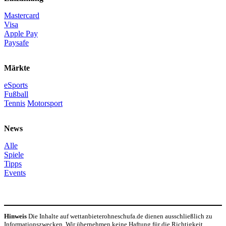
Mastercard
Visa
Apple Pay
Paysafe
Märkte
eSports
Fußball
Tennis
Motorsport
News
Alle
Spiele
Tipps
Events
Hinweis
Die Inhalte auf wettanbieterohneschufa.de dienen ausschließlich zu
Informationszwecken. Wir übernehmen keine Haftung für die Richtigkeit,