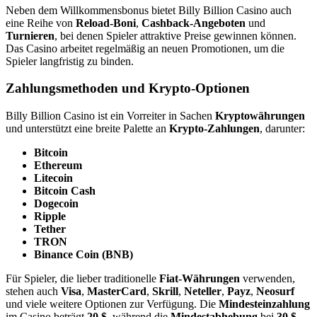
Neben dem Willkommensbonus bietet Billy Billion Casino auch
eine Reihe von
Reload-Boni
,
Cashback-Angeboten
und
Turnieren
, bei denen Spieler attraktive Preise gewinnen können.
Das Casino arbeitet regelmäßig an neuen Promotionen, um die
Spieler langfristig zu binden.
Zahlungsmethoden und Krypto-Optionen
Billy Billion Casino ist ein Vorreiter in Sachen
Kryptowährungen
und unterstützt eine breite Palette an
Krypto-Zahlungen
, darunter:
Bitcoin
Ethereum
Litecoin
Bitcoin Cash
Dogecoin
Ripple
Tether
TRON
Binance Coin (BNB)
Für Spieler, die lieber traditionelle
Fiat-Währungen
verwenden,
stehen auch
Visa
,
MasterCard
,
Skrill
,
Neteller
,
Payz
,
Neosurf
und viele weitere Optionen zur Verfügung. Die
Mindesteinzahlung
im Casino beträgt
20 $
, während die
Mindestabhebung
bei
30 $