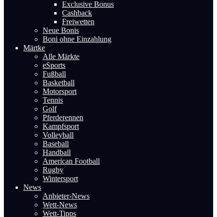
Exclusive Bonus
Cashback
Freiwetten
Neue Bonis
Boni ohne Einzahlung
Märtke
Alle Märkte
eSports
Fußball
Basketball
Motorsport
Tennis
Golf
Pferderennen
Kampfsport
Volleyball
Baseball
Handball
American Football
Rugby
Wintersport
News
Anbieter-News
Wett-News
Wett-Tipps