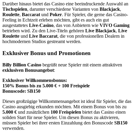
Darüber hinaus bietet das Casino eine beeindruckende Auswahl an
Tischspielen
, darunter verschiedene Varianten von
Blackjack
,
Roulette
,
Baccarat
und
Poker
. Für Spieler, die gerne das Casino-
Feeling in Echtzeit erleben möchten, gibt es auch ein gut
ausgestattetes
Live-Casino
, das von Anbietern wie
VIVO Gaming
betrieben wird. Zu den Live-Titeln gehören
Live Blackjack
,
Live
Roulette
und
Live Baccarat
, die von professionellen Dealern in
hochmodernen Studios gestreamt werden.
Exklusiver Bonus und Promotionen
Billy Billion Casino
begrüßt neue Spieler mit einem attraktiven
exklusiven Bonusangebot
:
Exklusiver Willkommensbonus:
150% Bonus bis zu 5.000 € + 100 Freispiele
Bonuscode: SB150
Dieses großzügige Willkommensangebot ist ideal für Spieler, die das
Casino ausgiebig erkunden möchten. Mit einem Bonus von bis zu
5.000 €
und zusätzlichen
100 Freispielen
bietet das Casino einen
soliden Start für neue Spieler. Um diesen Bonus zu aktivieren,
müssen Spieler bei ihrer ersten Einzahlung den Bonuscode
SB150
verwenden.