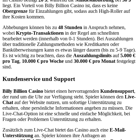
liegt. Ein Vorteil von Billy Billion Casino ist, dass es keine
Obergrenze
für Einzahlungen gibt, sodass auch High-Roller auf
ihre Kosten kommen.
Abhebungen können bis zu
48 Stunden
in Anspruch nehmen,
wobei
Krypto-Transaktionen
in der Regel am schnellsten
bearbeitet werden (innerhalb von 0-1 Stunden). Bei Auszahlungen
über traditionelle Zahlungsmethoden wie Kreditkarten oder
Banküberweisungen kann es etwas länger dauern (bis zu 5-9 Tage).
Es ist wichtig zu beachten, dass die
Auszahlungslimits
auf
5.000 €
pro Tag
,
10.000 € pro Woche
und
30.000 € pro Monat
festgelegt
sind.
Kundenservice und Support
Billy Billion Casino
bietet einen hervorragenden
Kundensupport
,
der rund um die Uhr zur Verfügung steht. Spieler können den
Live-
Chat
auf der Website nutzen, um sofortige Unterstützung zu
erhalten, ohne persönliche Informationen angeben zu müssen. Die
Live-Chat-Option ist eine schnelle und einfache Möglichkeit, bei
Fragen oder Problemen Unterstützung zu erhalten.
Zusätzlich zum Live-Chat bietet das Casino auch eine
E-Mail-
Unterstützung
an. Spieler können ihre Anfragen an